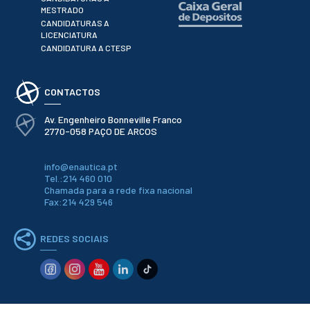
ESTUDANTES
MESTRADO
CANDIDATURAS A
Informação
LICENCIATURA
Académica
CANDIDATURA A CTESP
Ação Social
Informática
Desporto Escolar
CONTACTOS
Gabinete de
Apoio ao
Av. Engenheiro Bonneville Franco
Estudante
2770-058 PAÇO DE ARCOS
Guia do
Estudante
Concursos
info@enautica.pt
Tel.:214 460 010
Projetos
Chamada para a rede fixa nacional
Testemunhos
Fax:214 429 546
BIBLIOTECA
REDES SOCIAIS
Informação geral
Biblioteca
Insights
Utilizadores