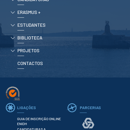
CURSOS
Mestrados
ERASMUS +
Licenciaturas
ESTUDANTES
Cursos TeSP
Cursos de Curta
Duração
BIBLIOTECA
CANDIDATURAS
PROJETOS
Mestrados
CONTACTOS
Licenciaturas
Cursos TeSP
Estudantes
Internacionais
Reingresso
Cursos
Preparatórios
LIGAÇÕES
PARCERIAS
ERASMUS +
GUIA DE INSCRIÇÃO ONLINE
Erasmus
ENIDH
CANDIDATURAS A