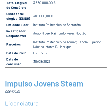
CURSOS
Total Elegível
3 880 000,00 €
do Consórcio
Mestrados
Custo total
Licenciaturas
388 000,00 €
elegível (ENIDH)
Cursos TeSP
Entidade Líder
Instituto Politécnico de Santarém
Cursos de Curta
Duração
Investigador
João Miguel Raimundo Peres Moutão
Responsável
CANDIDATURAS
Instituto Politécnico de Tomar; Escola Superior
Parceiros
Náutica Infante D. Henrique
Mestrados
Data de início
01/10/2021
Licenciaturas
Data de
Cursos TeSP
30/09/2026
conclusão
Estudantes
Internacionais
Reingresso
Impulso Jovens Steam
Cursos
Preparatórios
C06-i04.01
ERASMUS +
Licenciatura
Erasmus