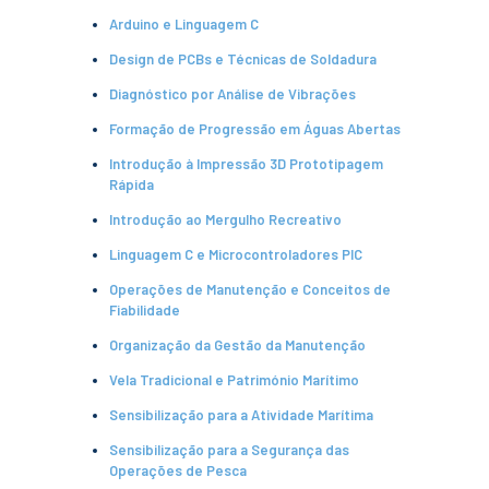
Serviços
Gestão de
Arduino e Linguagem C
bibliografias
Design de PCBs e Técnicas de Soldadura
Recursos
Eletrónicos
Diagnóstico por Análise de Vibrações
Catálogo ENIDH
Revistas
Formação de Progressão em Águas Abertas
Científicas e
Técnicas
Introdução à Impressão 3D Prototipagem
Rápida
Outros Recursos
Sugestões e
Introdução ao Mergulho Recreativo
Reclamações
Linguagem C e Microcontroladores PIC
PROJETOS
Operações de Manutenção e Conceitos de
Centros da ENIDH
Fiabilidade
Investigação e
Organização da Gestão da Manutenção
Desenvolvimento
Projetos I&D
Vela Tradicional e Património Marítimo
Projetos de
Financiamento
Sensibilização para a Atividade Marítima
Projetos
Sensibilização para a Segurança das
Pedagógicos
Operações de Pesca