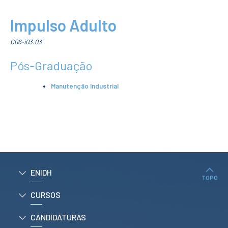
CONTACTOS
Impulso Adulto
C06-i03.03
Pós-Graduação
Manutenção Industrial
ENIDH
TOPO
CURSOS
CANDIDATURAS