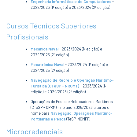
Engenharia Informática e de Computadores
-
ESTUDANTES
2022/2023 (1ª edição) e 2023/2024 (2ª edição)
Informação
Académica
Cursos Técnicos Superiores
Ação Social
Informática
Profissionais
Desporto Escolar
Gabinete de
Mecânica Naval
- 2023/2024 (1ª edição) e
Apoio ao
2024/2025 (2ª edição)
Estudante
Guia do
Mecatrónica Naval
- 2023/2024 (1ª edição) e
Estudante
2024/2025 (2ª edição)
Concursos
Navegação de Recreio e Operação Marítimo-
Projetos
Turística (CTeSP - NROMT)
- 2023/2024 (1ª
Testemunhos
edição) e 2024/2025 (2ª edição)
BIBLIOTECA
Operações de Pesca e Rebocadores Marítimos
(CTeSP - OPRM) – no ano 2025/2026 alterou o
Informação geral
nome para
Navegação, Operações Marítimo-
Biblioteca
Portuárias e Pesca
(TeSP-NOMPP)
Insights
Microcredenciais
Utilizadores