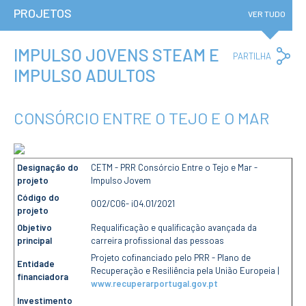
Institucional
PROJETOS
A3ES
VER TUDO
Política de
Privacidade e
RGPD
IMPULSO JOVENS STEAM E
Co
PARTILHA
Política de
Lin
IMPULSO ADULTOS
Avaliação e
Qualidade
Identidade de
Marca
CONSÓRCIO ENTRE O TEJO E O MAR
Protocolos
Recrutamento
Contratação
Pública
Designação do
CETM - PRR Consórcio Entre o Tejo e Mar -
Canal de Denúncia
projeto
Impulso Jovem
Campus
Código do
002/C06- i04.01/2021
projeto
Notícias
Objetivo
Requalificação e qualificação avançada da
Agenda
principal
carreira profissional das pessoas
Centenário ENIDH
Projeto cofinanciado pelo PRR - Plano de
Reconhecimento
Entidade
de Habilitações
Recuperação e Resiliência pela União Europeia |
financiadora
Estrangeiras
www.recuperarportugal.gov.pt
Investimento