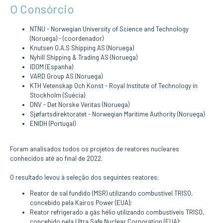
CURSOS
O Consórcio
Mestrados
NTNU - Norwegian University of Science and Technology
Licenciaturas
(Noruega) - (coordenador)
Cursos TeSP
Knutsen O.A.S Shipping AS (Noruega)
Cursos de Curta
Nyhill Shipping & Trading AS (Noruega)
Duração
IDOM (Espanha)
VARD Group AS (Noruega)
CANDIDATURAS
KTH Vetenskap Och Konst - Royal Institute of Technology in
Stockholm (Suécia)
Mestrados
DNV - Det Norske Veritas (Noruega)
Licenciaturas
Sjøfartsdirektoratet - Norwegian Maritime Authority (Noruega)
Cursos TeSP
ENIDH (Portugal)
Estudantes
Internacionais
Foram analisados todos os projetos de reatores nucleares
Reingresso
conhecidos até ao final de 2022.
Cursos
Preparatórios
O resultado levou à seleção dos seguintes reatores:
ERASMUS +
Reator de sal fundido (MSR) utilizando combustível TRISO,
concebido pela Kairos Power (EUA);
Erasmus
Reator refrigerado a gás hélio utilizando combustíveis TRISO,
concebido pela Ultra Safe Nuclear Corporation (EUA);