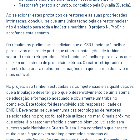
ESTUDANTES
Reator refrigerado a chumbo, concebido pela Blykalla (Suécia).
Informação
Ao selecionar estes protótipos de reatores e as suas propriedades
Académica
intrínsecas, concluiu-se que uma única tecnologia de reator nuclear
Ação Social
não é solução para toda a indústria marítima. O projeto NuProShip II,
aprofunda este assunto.
Informática
Desporto Escolar
Os resultados preliminares, indiciam que o MSR funcionará melhor
Gabinete de
para navios de grande porte que utilizem instalações de turbinas a
Apoio ao
Estudante
vapor. O reator refrigerado a hélio funcionará melhor para navios que
utilizem um sistema de propulsão elétrica. O reator refrigerado a
Guia do
Estudante
chumbo funcionará melhor em situações em que a carga do navio é
mais estável.
Concursos
Projetos
No projeto são também estudadas as competências e as qualificações
Testemunhos
que a tripulação deve ter, pelo que o desenvolvimento de um sistema
de educação e formação adequado é obviamente um trabalho
BIBLIOTECA
complexo. Este tópico foi desenvolvido sob responsabilidade da
ENIDH. Deve notar-se que nenhuma das tecnologias de reatores
Informação geral
selecionados no projeto foi até hoje utilizada no mar. O mais próximo
Biblioteca
que existe, é o reator arrefecido a chumbo-bismuto, utilizado sem
Insights
sucesso pela Marinha de Guerra Russa. Uma conclusão que parece
Utilizadores
muito clara é que devem ser implementados sistemas de
monitorização/operação remota neste tipo de navios. Os navios de