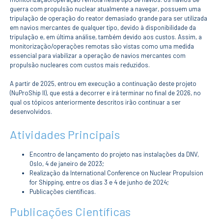
Serviços
guerra com propulsão nuclear atualmente a navegar, possuem uma
Gestão de
bibliografias
tripulação de operação do reator demasiado grande para ser utilizada
em navios mercantes de qualquer tipo, devido à disponibilidade da
Recursos
Eletrónicos
tripulação e, em última análise, também devido aos custos. Assim, a
monitorização/operações remotas são vistas como uma medida
Catálogo ENIDH
essencial para viabilizar a operação de navios mercantes com
Revistas
propulsão nucleares com custos mais reduzidos.
Científicas e
Técnicas
A partir de 2025, entrou em execução a continuação deste projeto
Outros Recursos
(NuProShip II), que está a decorrer e irá terminar no final de 2026, no
Sugestões e
Reclamações
qual os tópicos anteriormente descritos irão continuar a ser
desenvolvidos.
PROJETOS
Atividades Principais
Centros da ENIDH
Investigação e
Encontro de lançamento do projeto nas instalações da DNV,
Desenvolvimento
Oslo, 4 de janeiro de 2023;
Projetos I&D
Realização da International Conference on Nuclear Propulsion
Projetos de
for Shipping, entre os dias 3 e 4 de junho de 2024;
Financiamento
Publicações científicas.
Projetos
Pedagógicos
Publicações Científicas