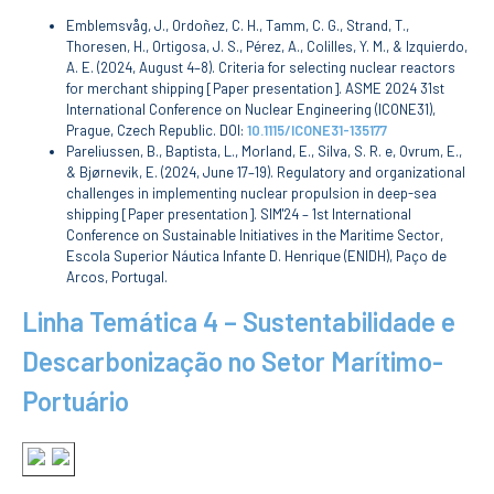
CONTACTOS
Emblemsvåg, J., Ordoñez, C. H., Tamm, C. G., Strand, T.,
Thoresen, H., Ortigosa, J. S., Pérez, A., Colilles, Y. M., & Izquierdo,
A. E. (2024, August 4–8). Criteria for selecting nuclear reactors
for merchant shipping [Paper presentation]. ASME 2024 31st
International Conference on Nuclear Engineering (ICONE31),
Prague, Czech Republic. DOI:
10.1115/ICONE31-135177
Pareliussen, B., Baptista, L., Morland, E., Silva, S. R. e, Ovrum, E.,
& Bjørnevik, E. (2024, June 17–19). Regulatory and organizational
challenges in implementing nuclear propulsion in deep-sea
shipping [Paper presentation]. SIM'24 – 1st International
Conference on Sustainable Initiatives in the Maritime Sector,
Escola Superior Náutica Infante D. Henrique (ENIDH), Paço de
Arcos, Portugal.
Linha Temática 4 – Sustentabilidade e
Descarbonização no Setor Marítimo-
Portuário