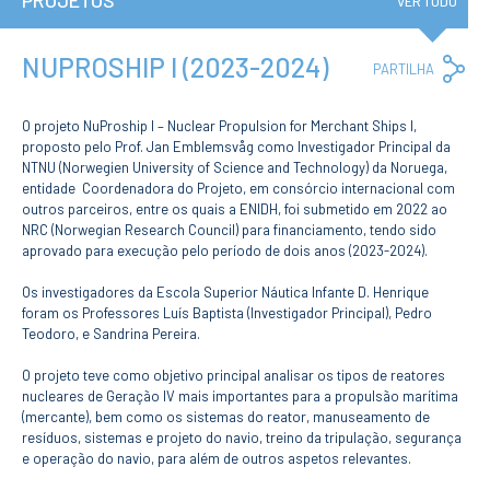
PROJETOS
Institucional
VER TUDO
A3ES
Política de
Privacidade e
NUPROSHIP I (2023-2024)
Co
PARTILHA
RGPD
Lin
Política de
Avaliação e
O projeto NuProship I – Nuclear Propulsion for Merchant Ships I,
Qualidade
proposto pelo Prof. Jan Emblemsvåg como Investigador Principal da
Identidade de
NTNU (Norwegien University of Science and Technology) da Noruega,
Marca
entidade Coordenadora do Projeto, em consórcio internacional com
Protocolos
outros parceiros, entre os quais a ENIDH, foi submetido em 2022 ao
Recrutamento
NRC (Norwegian Research Council) para financiamento, tendo sido
Contratação
aprovado para execução pelo período de dois anos (2023-2024).
Pública
Canal de Denúncia
Os investigadores da Escola Superior Náutica Infante D. Henrique
foram os Professores Luís Baptista (Investigador Principal), Pedro
Campus
Teodoro, e Sandrina Pereira.
Notícias
Agenda
O projeto teve como objetivo principal analisar os tipos de reatores
Centenário ENIDH
nucleares de Geração IV mais importantes para a propulsão marítima
Reconhecimento
(mercante), bem como os sistemas do reator, manuseamento de
de Habilitações
resíduos, sistemas e projeto do navio, treino da tripulação, segurança
Estrangeiras
e operação do navio, para além de outros aspetos relevantes.