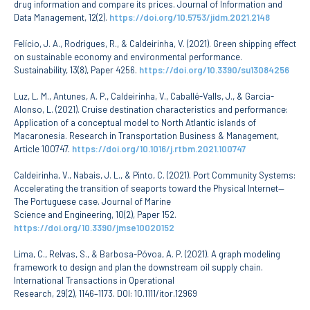
drug information and compare its prices. Journal of Information and
CONTACTOS
Data Management, 12(2).
https://doi.org/10.5753/jidm.2021.2148
Felício, J. A., Rodrigues, R., & Caldeirinha, V. (2021). Green shipping effect
on sustainable economy and environmental performance.
Sustainability, 13(8), Paper 4256.
https://doi.org/10.3390/su13084256
Luz, L. M., Antunes, A. P., Caldeirinha, V., Caballé-Valls, J., & Garcia-
Alonso, L. (2021). Cruise destination characteristics and performance:
Application of a conceptual model to North Atlantic islands of
Macaronesia. Research in Transportation Business & Management,
Article 100747.
https://doi.org/10.1016/j.rtbm.2021.100747
Caldeirinha, V., Nabais, J. L., & Pinto, C. (2021). Port Community Systems:
Accelerating the transition of seaports toward the Physical Internet—
The Portuguese case. Journal of Marine
Science and Engineering, 10(2), Paper 152.
https://doi.org/10.3390/jmse10020152
Lima, C., Relvas, S., & Barbosa-Póvoa, A. P. (2021). A graph modeling
framework to design and plan the downstream oil supply chain.
International Transactions in Operational
Research, 29(2), 1146–1173. DOI: 10.1111/itor.12969