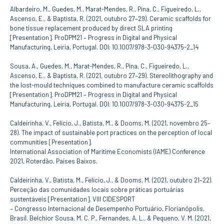
Albardeiro, M., Guedes, M., Marat-Mendes, R., Pina, C., Figueiredo, L.,
Ascenso, E., & Baptista, R. (2021, outubro 27–29). Ceramic scaffolds for
bone tissue replacement produced by direct SLA printing
[Presentation]. ProDPM21 – Progress in Digital and Physical
Manufacturing, Leiria, Portugal. DOI: 10.1007/978-3-030-94375-2_14
Sousa, A., Guedes, M., Marat-Mendes, R., Pina, C., Figueiredo, L.,
Ascenso, E., & Baptista, R. (2021, outubro 27–29). Stereolithography and
the lost-mould techniques combined to manufacture ceramic scaffolds
[Presentation]. ProDPM21 – Progress in Digital and Physical
Manufacturing, Leiria, Portugal. DOI: 10.1007/978-3-030-94375-2_15
Caldeirinha, V., Felício, J., Batista, M., & Dooms, M. (2021, novembro 25–
28). The impact of sustainable port practices on the perception of local
communities [Presentation].
International Association of Maritime Economists (IAME) Conference
2021, Roterdão, Países Baixos.
Caldeirinha, V., Batista, M., Felício, J., & Dooms, M. (2021, outubro 21–22).
Perceção das comunidades locais sobre práticas portuárias
sustentáveis [Presentation]. VIII CIDESPORT
– Congresso Internacional de Desempenho Portuário, Florianópolis,
Brasil. Belchior Sousa, M. C. P., Fernandes, A. L., & Pequeno, V. M. (2021,