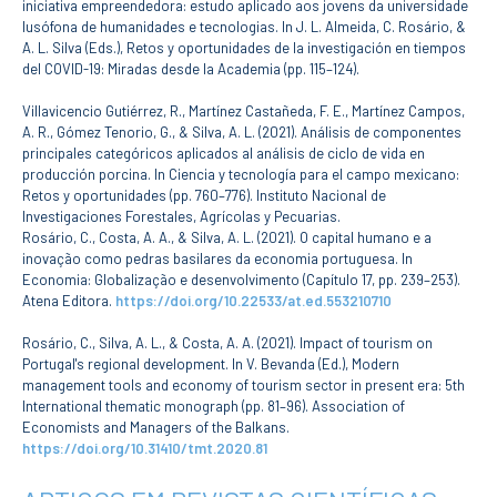
iniciativa empreendedora: estudo aplicado aos jovens da universidade
CURSOS
lusófona de humanidades e tecnologias. In J. L. Almeida, C. Rosário, &
Mestrados
A. L. Silva (Eds.), Retos y oportunidades de la investigación en tiempos
Licenciaturas
del COVID-19: Miradas desde la Academia (pp. 115–124).
Cursos TeSP
Villavicencio Gutiérrez, R., Martínez Castañeda, F. E., Martínez Campos,
Cursos de Curta
A. R., Gómez Tenorio, G., & Silva, A. L. (2021). Análisis de componentes
Duração
principales categóricos aplicados al análisis de ciclo de vida en
producción porcina. In Ciencia y tecnología para el campo mexicano:
CANDIDATURAS
Retos y oportunidades (pp. 760–776). Instituto Nacional de
Investigaciones Forestales, Agrícolas y Pecuarias.
Mestrados
Rosário, C., Costa, A. A., & Silva, A. L. (2021). O capital humano e a
Licenciaturas
inovação como pedras basilares da economia portuguesa. In
Cursos TeSP
Economia: Globalização e desenvolvimento (Capítulo 17, pp. 239–253).
Estudantes
Atena Editora.
https://doi.org/10.22533/at.ed.553210710
Internacionais
Reingresso
Rosário, C., Silva, A. L., & Costa, A. A. (2021). Impact of tourism on
Cursos
Portugal's regional development. In V. Bevanda (Ed.), Modern
Preparatórios
management tools and economy of tourism sector in present era: 5th
International thematic monograph (pp. 81–96). Association of
Economists and Managers of the Balkans.
ERASMUS +
https://doi.org/10.31410/tmt.2020.81
Erasmus