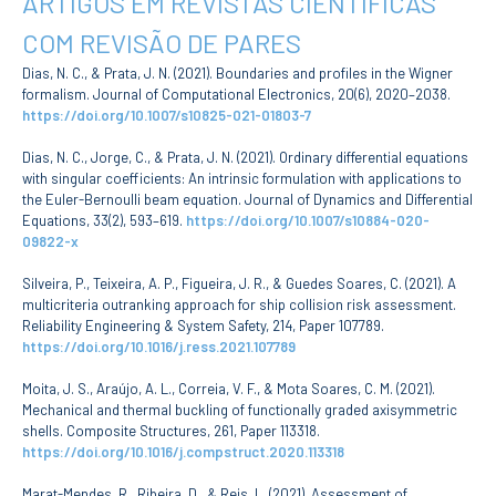
ARTIGOS EM REVISTAS CIENTÍFICAS
ESTUDANTES
COM REVISÃO DE PARES
Informação
Académica
Dias, N. C., & Prata, J. N. (2021). Boundaries and profiles in the Wigner
Ação Social
formalism. Journal of Computational Electronics, 20(6), 2020–2038.
https://doi.org/10.1007/s10825-021-01803-7
Informática
Desporto Escolar
Dias, N. C., Jorge, C., & Prata, J. N. (2021). Ordinary differential equations
Gabinete de
with singular coefficients: An intrinsic formulation with applications to
Apoio ao
the Euler-Bernoulli beam equation. Journal of Dynamics and Differential
Estudante
Equations, 33(2), 593–619.
https://doi.org/10.1007/s10884-020-
Guia do
Estudante
09822-x
Concursos
Silveira, P., Teixeira, A. P., Figueira, J. R., & Guedes Soares, C. (2021). A
Projetos
multicriteria outranking approach for ship collision risk assessment.
Testemunhos
Reliability Engineering & System Safety, 214, Paper 107789.
https://doi.org/10.1016/j.ress.2021.107789
BIBLIOTECA
Moita, J. S., Araújo, A. L., Correia, V. F., & Mota Soares, C. M. (2021).
Informação geral
Mechanical and thermal buckling of functionally graded axisymmetric
Biblioteca
shells. Composite Structures, 261, Paper 113318.
Insights
https://doi.org/10.1016/j.compstruct.2020.113318
Utilizadores
Marat-Mendes, R., Ribeira, D., & Reis, L. (2021). Assessment of