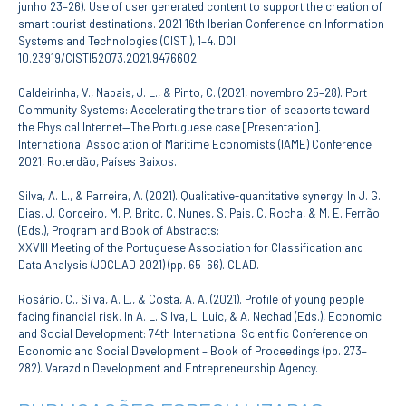
junho 23–26). Use of user generated content to support the creation of
smart tourist destinations. 2021 16th Iberian Conference on Information
Systems and Technologies (CISTI), 1–4. DOI:
10.23919/CISTI52073.2021.9476602
Caldeirinha, V., Nabais, J. L., & Pinto, C. (2021, novembro 25–28). Port
Community Systems: Accelerating the transition of seaports toward
the Physical Internet—The Portuguese case [Presentation].
International Association of Maritime Economists (IAME) Conference
2021, Roterdão, Países Baixos.
Silva, A. L., & Parreira, A. (2021). Qualitative-quantitative synergy. In J. G.
Dias, J. Cordeiro, M. P. Brito, C. Nunes, S. Pais, C. Rocha, & M. E. Ferrão
(Eds.), Program and Book of Abstracts:
XXVIII Meeting of the Portuguese Association for Classification and
Data Analysis (JOCLAD 2021) (pp. 65–66). CLAD.
Rosário, C., Silva, A. L., & Costa, A. A. (2021). Profile of young people
facing financial risk. In A. L. Silva, L. Luic, & A. Nechad (Eds.), Economic
and Social Development: 74th International Scientific Conference on
Economic and Social Development – Book of Proceedings (pp. 273–
282). Varazdin Development and Entrepreneurship Agency.