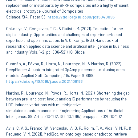
Serviços
replacement of metal parts by BFRP composites into a highly efficient
Gestão de
electrical prototype. Journal of Composites
bibliografias
Science, 5(4), Paper 95.
https://doi.org/10.3390/jcs5040095
Recursos
Eletrónicos
Chkoniya, V., Gonçalves, F. C., & Batista, M. (2021). Education for the
Catálogo ENIDH
digital industry: Opportunities and challenges of experience-based
Revistas
expertise and open innovation. In V. Chkoniya (Ed.), Handbook of
Científicas e
Técnicas
research on applied data science and artificial intelligence in business
and industry (Vols. 1–2, pp. 506–521). IGI Global.
Outros Recursos
Sugestões e
Gusmão, A., Póvoa, R., Horta, N., Lourenço, N., & Martins, R. (2022).
Reclamações
DeepPlacer: A custom integrated OpAmp placement tool using deep
models. Applied Soft Computing, 115, Paper 108188.
PROJETOS
https://doi.org/10.1016/j.asoc.2021.108188
Centros da ENIDH
Martins, R., Lourenço, N., Póvoa, R., Horta, N. (2021). Shortening the gap
Investigação e
Desenvolvimento
between pre- and post-layout analog IC performance by reducing the
LDE-induced variations with multiobjective
Projetos I&D
simulated quantum annealing. Engineering Applications of Artificial
Projetos de
Intelligence, 98, Article 104102. DOI: 10.1016/j.engappai. 2020.104102
Financiamento
Projetos
Pedagógicos
Avila, C. V. S., Franco, W., Venceslau, A. D. P., Rolim, T. V., Vidal, V. M. P., &
Pequeno, V. M. (2021). MediBot: An ontology-based chatbot to retrieve