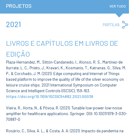
Institucional
PROJETOS
A3ES
VER TUDO
Política de
Privacidade e
RGPD
2021
Co
PARTILHA
Política de
Lin
Avaliação e
Qualidade
LIVROS E CAPÍTULOS EM LIVROS DE
Identidade de
Marca
EDIÇÃO
Protocolos
Recrutamento
Plaza-Hernandez, M., Sittón-Candanedo, I., Alonso, R. S., Martínez-de
Contratação
Iturrate, L. C., Prieto, J., Kravari, K., Kosmanis, T., Katranas, G., Silva, M.
Pública
P., & Corchado, J. M. (2021). Edge computing and Internet of Things
Canal de Denúncia
based platform to improve the quality of life of the silver economy on
leisure cruise ships. 2021 International Symposium on Computer
Campus
Science and Intelligent Controls (ISCSIC), 159–163.
Notícias
https://doi.org/10.1109/ISCSIC54682.2021.00038
Agenda
Vieira, R., Horta, N., & Póvoa, R. (2021). Tunable low-power low-noise
Centenário ENIDH
amplifier for healthcare applications. Springer. DOI: 10.1007/978-3-030-
Reconhecimento
de Habilitações
70887-0
Estrangeiras
Rosário, C., Silva, A. L., & Costa, A. A. (2021). Impacto da pandemia na