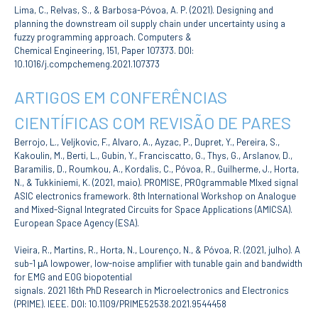
Lima, C., Relvas, S., & Barbosa-Póvoa, A. P. (2021). Designing and
planning the downstream oil supply chain under uncertainty using a
fuzzy programming approach. Computers &
Chemical Engineering, 151, Paper 107373. DOI:
10.1016/j.compchemeng.2021.107373
ARTIGOS EM CONFERÊNCIAS
CIENTÍFICAS COM REVISÃO DE PARES
Berrojo, L., Veljkovic, F., Alvaro, A., Ayzac, P., Dupret, Y., Pereira, S.,
Kakoulin, M., Berti, L., Gubin, Y., Franciscatto, G., Thys, G., Arslanov, D.,
Baramilis, D., Roumkou, A., Kordalis, C., Póvoa, R., Guilherme, J., Horta,
N., & Tukkiniemi, K. (2021, maio). PROMISE, PROgrammable MIxed signal
ASIC electronics framework. 8th International Workshop on Analogue
and Mixed-Signal Integrated Circuits for Space Applications (AMICSA).
European Space Agency (ESA).
Vieira, R., Martins, R., Horta, N., Lourenço, N., & Póvoa, R. (2021, julho). A
sub-1 μA lowpower, low-noise amplifier with tunable gain and bandwidth
for EMG and EOG biopotential
signals. 2021 16th PhD Research in Microelectronics and Electronics
(PRIME). IEEE. DOI: 10.1109/PRIME52538.2021.9544458