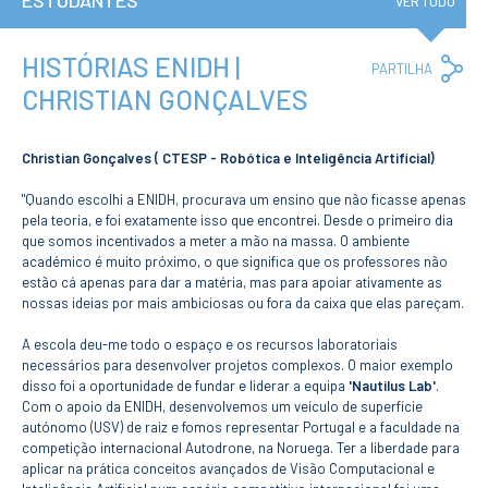
ESTUDANTES
Institucional
VER TUDO
A3ES
Política de
Privacidade e
HISTÓRIAS ENIDH |
Co
PARTILHA
RGPD
Lin
CHRISTIAN GONÇALVES
Política de
Avaliação e
Qualidade
Identidade de
Christian Gonçalves ( CTESP - Robótica e Inteligência Artificial)
Marca
Protocolos
"Quando escolhi a ENIDH, procurava um ensino que não ficasse apenas
pela teoria, e foi exatamente isso que encontrei. Desde o primeiro dia
Recrutamento
que somos incentivados a meter a mão na massa. O ambiente
Contratação
Pública
académico é muito próximo, o que significa que os professores não
estão cá apenas para dar a matéria, mas para apoiar ativamente as
Canal de Denúncia
nossas ideias por mais ambiciosas ou fora da caixa que elas pareçam.
Campus
Notícias
A escola deu-me todo o espaço e os recursos laboratoriais
Agenda
necessários para desenvolver projetos complexos. O maior exemplo
disso foi a oportunidade de fundar e liderar a equipa
'Nautilus Lab'
.
Centenário ENIDH
Com o apoio da ENIDH, desenvolvemos um veículo de superfície
Reconhecimento
autónomo (USV) de raiz e fomos representar Portugal e a faculdade na
de Habilitações
Estrangeiras
competição internacional Autodrone, na Noruega. Ter a liberdade para
aplicar na prática conceitos avançados de Visão Computacional e