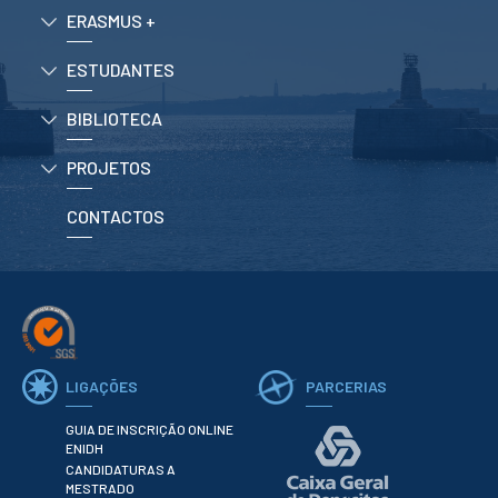
ESTUDANTES
ERASMUS +
Informação
Académica
ESTUDANTES
Ação Social
Informática
BIBLIOTECA
Desporto Escolar
PROJETOS
Gabinete de
Apoio ao
Estudante
CONTACTOS
Guia do
Estudante
Concursos
Projetos
Testemunhos
BIBLIOTECA
LIGAÇÕES
PARCERIAS
Informação geral
Biblioteca
GUIA DE INSCRIÇÃO ONLINE
Insights
ENIDH
CANDIDATURAS A
Utilizadores
MESTRADO