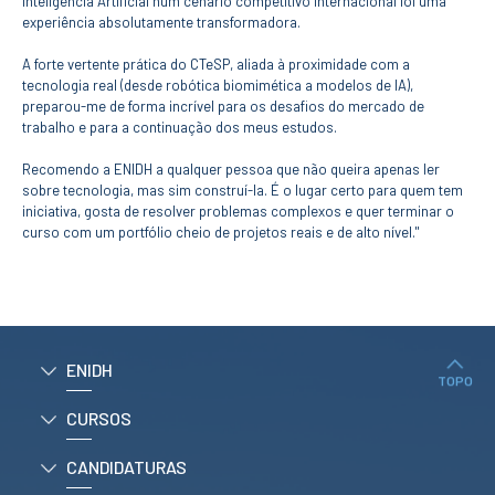
Inteligência Artificial num cenário competitivo internacional foi uma
CURSOS
experiência absolutamente transformadora.
Mestrados
A forte vertente prática do CTeSP, aliada à proximidade com a
Licenciaturas
tecnologia real (desde robótica biomimética a modelos de IA),
Cursos TeSP
preparou-me de forma incrível para os desafios do mercado de
Cursos de Curta
trabalho e para a continuação dos meus estudos.
Duração
Recomendo a ENIDH a qualquer pessoa que não queira apenas ler
CANDIDATURAS
sobre tecnologia, mas sim construí-la. É o lugar certo para quem tem
iniciativa, gosta de resolver problemas complexos e quer terminar o
Mestrados
curso com um portfólio cheio de projetos reais e de alto nível."
Licenciaturas
Cursos TeSP
Estudantes
Internacionais
Reingresso
Cursos
ENIDH
Preparatórios
TOPO
CURSOS
ERASMUS +
Erasmus
CANDIDATURAS