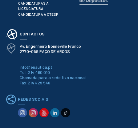
Serviços
CANDIDATURAS A
Gestão de
LICENCIATURA
bibliografias
CANDIDATURA A CTESP
Recursos
Eletrónicos
Catálogo ENIDH
CONTACTOS
Revistas
Científicas e
Técnicas
Av. Engenheiro Bonneville Franco
2770-058 PAÇO DE ARCOS
Outros Recursos
Sugestões e
Reclamações
info@enautica.pt
Tel.:214 460 010
PROJETOS
Chamada para a rede fixa nacional
Fax:214 429 546
Centros da ENIDH
Investigação e
Desenvolvimento
REDES SOCIAIS
Projetos I&D
Projetos de
Financiamento
Projetos
Pedagógicos