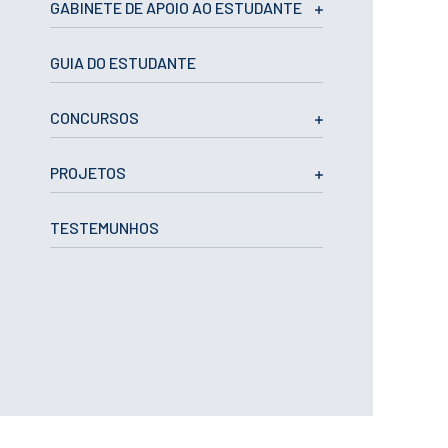
CURSOS
GABINETE DE APOIO AO ESTUDANTE
Mestrados
Licenciaturas
GUIA DO ESTUDANTE
Cursos TeSP
Cursos de Curta
CONCURSOS
Duração
CANDIDATURAS
PROJETOS
Mestrados
Licenciaturas
TESTEMUNHOS
Cursos TeSP
Estudantes
Internacionais
Reingresso
Cursos
Preparatórios
ERASMUS +
Erasmus