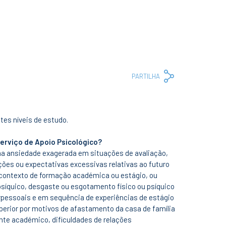
Copy
Facebook
Whats
Em
PARTILHA
Link
tes níveis de estudo.
Serviço de Apoio Psicológico?
ma ansiedade exagerada em situações de avaliação,
ões ou expectativas excessivas relativas ao futuro
m contexto de formação académica ou estágio, ou
 psíquico, desgaste ou esgotamento físico ou psíquico
rpessoais e em sequência de experiências de estágio
perior por motivos de afastamento da casa de família
ente académico, dificuldades de relações