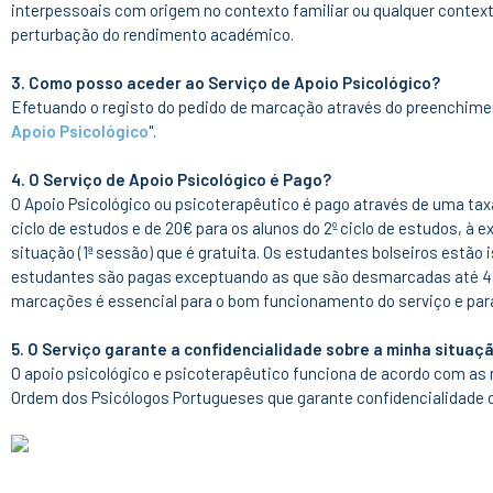
interpessoais com origem no contexto familiar ou qualquer contex
perturbação do rendimento académico.
3. Como posso aceder ao Serviço de Apoio Psicológico?
Efetuando o registo do pedido de marcação através do preenchiment
Apoio Psicológico
".
4. O Serviço de Apoio Psicológico é Pago?
O Apoio Psicológico ou psicoterapêutico é pago através de uma tax
ciclo de estudos e de 20€ para os alunos do 2º ciclo de estudos, à
situação (1ª sessão) que é gratuita. Os estudantes bolseiros estã
estudantes são pagas exceptuando as que são desmarcadas até 48
marcações é essencial para o bom funcionamento do serviço e para
5. O Serviço garante a confidencialidade sobre a minha situaç
O apoio psicológico e psicoterapêutico funciona de acordo com as
Ordem dos Psicólogos Portugueses que garante confidencialidade d