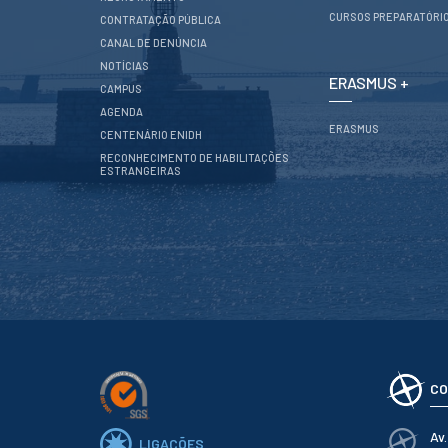
Serviços
CURSOS PREPARATÓRI
Gestão de
CONTRATAÇÃO PÚBLICA
bibliografias
CANAL DE DENÚNCIA
Recursos
NOTÍCIAS
Eletrónicos
ERASMUS +
CAMPUS
Catálogo ENIDH
AGENDA
Revistas
ERASMUS
Científicas e
CENTENÁRIO ENIDH
Técnicas
RECONHECIMENTO DE HABILITAÇÕES
Outros Recursos
ESTRANGEIRAS
Sugestões e
Reclamações
PROJETOS
Centros da ENIDH
Investigação e
Desenvolvimento
Projetos I&D
Projetos de
Financiamento
CO
Projetos
Pedagógicos
Av
LIGAÇÕES