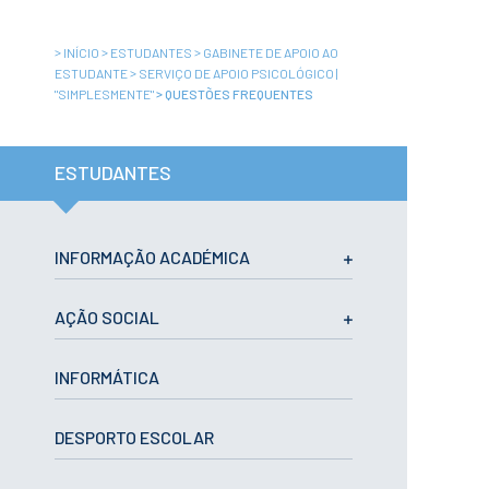
Institucional
A3ES
Política de
>
>
>
INÍCIO
ESTUDANTES
GABINETE DE APOIO AO
Privacidade e
RGPD
>
ESTUDANTE
SERVIÇO DE APOIO PSICOLÓGICO |
>
"SIMPLESMENTE"
QUESTÕES FREQUENTES
Política de
Avaliação e
Qualidade
Identidade de
Marca
ESTUDANTES
Protocolos
Recrutamento
Contratação
INFORMAÇÃO ACADÉMICA
Pública
Canal de Denúncia
Campus
AÇÃO SOCIAL
Notícias
Agenda
INFORMÁTICA
Centenário ENIDH
Reconhecimento
de Habilitações
DESPORTO ESCOLAR
Estrangeiras