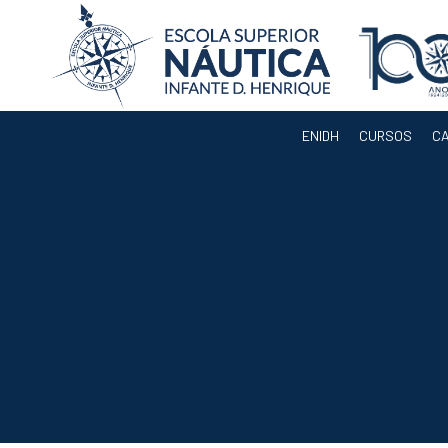
ENIDH
CURSOS
C
ENIDH
Orgãos
Departamentos
Docentes
Legislação e
Regulamentos
Eleição para
Presidente da
ENIDH
Documentos de
Gestão
Serviços
Acreditação