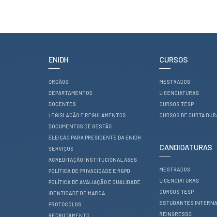
ESTUDANTES
Informação
Académica
Ação Social
Informática
ENIDH
CURSOS
Desporto Escolar
Gabinete de
Apoio ao
ORGÃOS
MESTRADOS
Estudante
DEPARTAMENTOS
LICENCIATURAS
Guia do
Estudante
DOCENTES
CURSOS TESP
LEGISLAÇÃO E REGULAMENTOS
CURSOS DE CURTA DU
Concursos
DOCUMENTOS DE GESTÃO
Projetos
ELEIÇÃO PARA PRESIDENTE DA ENIDH
Testemunhos
CANDIDATURAS
SERVIÇOS
ACREDITAÇÃO INSTITUCIONAL A3ES
BIBLIOTECA
MESTRADOS
POLÍTICA DE PRIVACIDADE E RGPD
Informação geral
LICENCIATURAS
POLÍTICA DE AVALIAÇÃO E QUALIDADE
Biblioteca
CURSOS TESP
Insights
IDENTIDADE DE MARCA
ESTUDANTES INTERNA
PROTOCOLOS
Utilizadores
REINGRESSO
RECRUTAMENTO