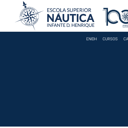
ENIDH
CURSOS
C
ENIDH
Orgãos
Departamentos
Docentes
Legislação e
Regulamentos
Eleição para
Presidente da
ENIDH
Documentos de
Gestão
Serviços
Acreditação