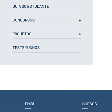
CURSOS
GUIA DO ESTUDANTE
Mestrados
Licenciaturas
CONCURSOS
Cursos TeSP
Cursos de Curta
Duração
PROJETOS
CANDIDATURAS
TESTEMUNHOS
Mestrados
Licenciaturas
Cursos TeSP
Estudantes
Internacionais
Reingresso
Cursos
Preparatórios
ERASMUS +
ENIDH
CURSOS
Erasmus