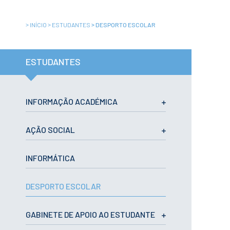
Institucional
A3ES
Política de
>
>
>
INÍCIO
ESTUDANTES
DESPORTO ESCOLAR
Privacidade e
RGPD
Política de
Avaliação e
ESTUDANTES
Qualidade
Identidade de
Marca
Protocolos
INFORMAÇÃO ACADÉMICA
Recrutamento
Contratação
Pública
AÇÃO SOCIAL
Canal de Denúncia
Campus
INFORMÁTICA
Notícias
Agenda
Centenário ENIDH
DESPORTO ESCOLAR
Reconhecimento
de Habilitações
Estrangeiras
GABINETE DE APOIO AO ESTUDANTE