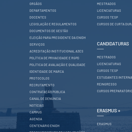
ESTUDANTES
ORGÃOS
MESTRADOS
DEPARTAMENTOS
LICENCIATURAS
Informação
Académica
DOCENTES
CURSOS TESP
Ação Social
LEGISLAÇÃO E REGULAMENTOS
CURSOS DE CURTA DU
Informática
DOCUMENTOS DE GESTÃO
Desporto Escolar
ELEIÇÃO PARA PRESIDENTE DA ENIDH
CANDIDATURAS
Gabinete de
SERVIÇOS
Apoio ao
ACREDITAÇÃO INSTITUCIONAL A3ES
Estudante
MESTRADOS
POLÍTICA DE PRIVACIDADE E RGPD
Guia do
Estudante
LICENCIATURAS
POLÍTICA DE AVALIAÇÃO E QUALIDADE
Concursos
CURSOS TESP
IDENTIDADE DE MARCA
Projetos
ESTUDANTES INTERNA
PROTOCOLOS
REINGRESSO
Testemunhos
RECRUTAMENTO
CURSOS PREPARATÓRI
CONTRATAÇÃO PÚBLICA
BIBLIOTECA
CANAL DE DENÚNCIA
NOTÍCIAS
Informação geral
ERASMUS +
CAMPUS
Biblioteca
Insights
AGENDA
ERASMUS
Utilizadores
CENTENÁRIO ENIDH