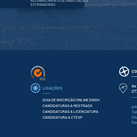
Serviços
RECONHECIMENTO DE HABILITAÇÕES
ESTRANGEIRAS
Gestão de
bibliografias
Recursos
Eletrónicos
Catálogo ENIDH
Revistas
Científicas e
Técnicas
Outros Recursos
Sugestões e
Reclamações
CO
PROJETOS
Av
Centros da ENIDH
LIGAÇÕES
27
Investigação e
Desenvolvimento
GUIA DE INSCRIÇÃO ONLINE ENIDH
Projetos I&D
CANDIDATURAS A MESTRADO
in
Projetos de
CANDIDATURAS A LICENCIATURA
Te
Financiamento
Ch
CANDIDATURA A CTESP
Fa
Projetos
Pedagógicos