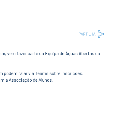
Copy
Facebook
Whats
Em
PARTILHA
Link
mar, vem fazer parte da Equipa de Águas Abertas da
em podem falar via Teams sobre inscrições,
om a Associação de Alunos.