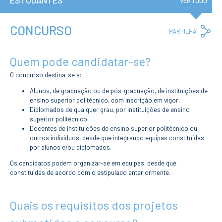
ESTUDANTES
Institucional
VER TUDO
A3ES
Política de
Privacidade e
CONCURSO
Co
PARTILHA
RGPD
Lin
Política de
Avaliação e
Quem pode candidatar-se?
Qualidade
Identidade de
O concurso destina-se a:
Marca
Protocolos
Alunos, de graduação ou de pós-graduação, de instituições de
Recrutamento
ensino superior politécnico, com inscrição em vigor.
Diplomados de qualquer grau, por instituições de ensino
Contratação
Pública
superior politécnico.
Docentes de instituições de ensino superior politécnico ou
Canal de Denúncia
outros indivíduos, desde que integrando equipas constituídas
Campus
por alunos e/ou diplomados.
Notícias
Os candidatos podem organizar-se em equipas, desde que
Agenda
constituídas de acordo com o estipulado anteriormente.
Centenário ENIDH
Reconhecimento
de Habilitações
Quais os requisitos dos projetos
Estrangeiras