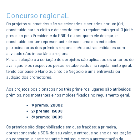
ESTUDANTES
Concurso regionaL
Informação
Académica
Os projetos submetidos são selecionados e seriados por um júri,
Ação Social
constituído para o efeito e de acordo com o regulamento geral. O júri é
Informática
presidido pelo Presidente da ENIDH ou por quem ele delegar, e
Desporto Escolar
constituído por um representante de cada uma das entidades
Gabinete de
patrocinadoras dos prémios regionais e/ou outras entidades com
Apoio ao
atividade e/ou importância regional.
Estudante
Para a seleção e a seriação dos projetos são aplicados os critérios de
Guia do
avaliação e os respetivos pesos, estabelecidos no regulamento geral,
Estudante
tendo por base o Plano Sucinto de Negócio e uma entrevista ou
Concursos
audição dos promotores.
Projetos
Aos projetos posicionados nos três primeiros lugares são atribuídos
Testemunhos
prémios, nos montantes e nos moldes fixados no regulamento geral.
BIBLIOTECA
1º prémio: 2000€
2º prémio: 1500€
Informação geral
3º prémio: 1000€
Biblioteca
Insights
Os prémios são disponibilizados em duas frações: a primeira,
Utilizadores
correspondendo a 50% do seu valor, é entregue no ano da realização
do concurso, a parte restante é entregue com a apresentação da