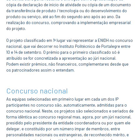
Serviços
cópia da declaração de início de atividade ou cópia de um documento
Gestão de
da transferência de produto / tecnologia ou do desenvolvimento do
bibliografias
produto ou serviço, até ao fim do segundo ano após ao ano. Da
Recursos
realização do concurso, comprovando a implementação empresarial
Eletrónicos
do projeto.
Catálogo ENIDH
Revistas
O projeto classificado em 1º lugar vai representar a ENIDH no concurso
Científicas e
Técnicas
nacional, que vai decorrer no Instituto Politécnico de Portalegre entre
10 e 14 de setembro. O prémio para o primeiro classificado só é
Outros Recursos
atribuído se for concretizada a apresentação ao júri nacional.
Sugestões e
Podem existir prémios, não financeiros, complementares desde que
Reclamações
os patrocinadores assim o entendam.
PROJETOS
Concurso nacional
Centros da ENIDH
Investigação e
As equipas selecionadas em primeiro lugar em cada um dos IP
Desenvolvimento
participantes no concurso são, automaticamente, admitidas para o
Projetos I&D
concurso nacional. Neste, os projetos são selecionados e seriados de
Projetos de
forma idêntica ao concurso regional mas, agora, por um júri nacional,
Financiamento
presidido pelo presidente da entidade coordenadora ou por quem ele
Projetos
delegar, e constituído por um número ímpar de membros, entre
Pedagógicos
personalidades nacionais ou estrangeiras, de reconhecido mérito, e