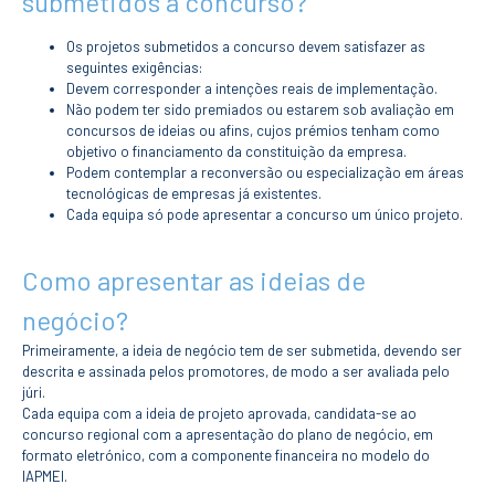
submetidos a concurso?
CURSOS
Mestrados
Os projetos submetidos a concurso devem satisfazer as
Licenciaturas
seguintes exigências:
Devem corresponder a intenções reais de implementação.
Cursos TeSP
Não podem ter sido premiados ou estarem sob avaliação em
Cursos de Curta
concursos de ideias ou afins, cujos prémios tenham como
Duração
objetivo o financiamento da constituição da empresa.
Podem contemplar a reconversão ou especialização em áreas
CANDIDATURAS
tecnológicas de empresas já existentes.
Cada equipa só pode apresentar a concurso um único projeto.
Mestrados
Licenciaturas
Cursos TeSP
Como apresentar as ideias de
Estudantes
Internacionais
negócio?
Reingresso
Primeiramente, a ideia de negócio tem de ser submetida, devendo ser
Cursos
descrita e assinada pelos promotores, de modo a ser avaliada pelo
Preparatórios
júri.
Cada equipa com a ideia de projeto aprovada, candidata-se ao
ERASMUS +
concurso regional com a apresentação do plano de negócio, em
formato eletrónico, com a componente financeira no modelo do
Erasmus
IAPMEI.