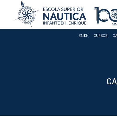
ENIDH
CURSOS
C
ENIDH
Orgãos
Departamentos
Docentes
Legislação e
CA
Regulamentos
Eleição para
Presidente da
ENIDH
Documentos de
Gestão
Serviços
Acreditação