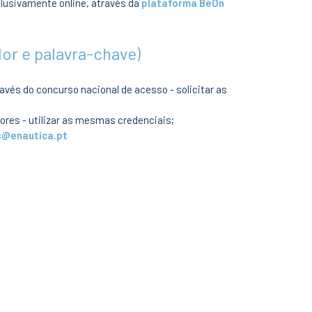
clusivamente online, através da
plataforma BeOn
or e palavra-chave)
avés do concurso nacional de acesso - solicitar as
ores - utilizar as mesmas credenciais;
s@enautica.pt