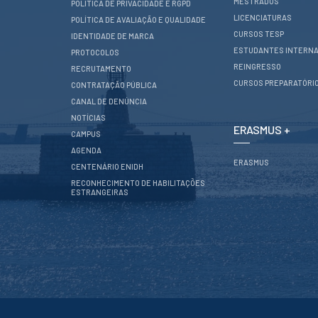
Serviços
MESTRADOS
POLÍTICA DE PRIVACIDADE E RGPD
Gestão de
LICENCIATURAS
POLÍTICA DE AVALIAÇÃO E QUALIDADE
bibliografias
CURSOS TESP
IDENTIDADE DE MARCA
Recursos
Eletrónicos
ESTUDANTES INTERNA
PROTOCOLOS
REINGRESSO
Catálogo ENIDH
RECRUTAMENTO
Revistas
CURSOS PREPARATÓRI
CONTRATAÇÃO PÚBLICA
Científicas e
CANAL DE DENÚNCIA
Técnicas
NOTÍCIAS
Outros Recursos
ERASMUS +
CAMPUS
Sugestões e
Reclamações
AGENDA
ERASMUS
CENTENÁRIO ENIDH
PROJETOS
RECONHECIMENTO DE HABILITAÇÕES
ESTRANGEIRAS
Centros da ENIDH
Investigação e
Desenvolvimento
Projetos I&D
Projetos de
Financiamento
Projetos
Pedagógicos