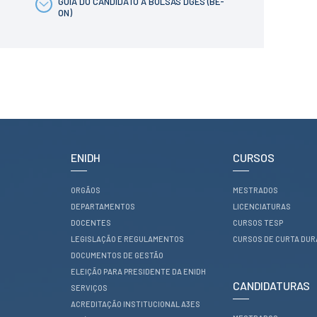
GUIA DO CANDIDATO A BOLSAS DGES (BE-
ESTUDANTES
ON)
Informação
Académica
Ação Social
Informática
Desporto Escolar
Gabinete de
Apoio ao
Estudante
Guia do
Estudante
ENIDH
CURSOS
Concursos
Projetos
ORGÃOS
MESTRADOS
Testemunhos
DEPARTAMENTOS
LICENCIATURAS
DOCENTES
CURSOS TESP
BIBLIOTECA
LEGISLAÇÃO E REGULAMENTOS
CURSOS DE CURTA DU
DOCUMENTOS DE GESTÃO
Informação geral
Biblioteca
ELEIÇÃO PARA PRESIDENTE DA ENIDH
Insights
CANDIDATURAS
SERVIÇOS
Utilizadores
ACREDITAÇÃO INSTITUCIONAL A3ES