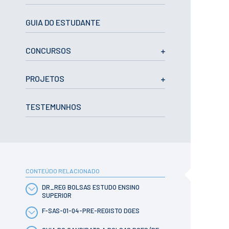
CURSOS
Mestrados
GUIA DO ESTUDANTE
Licenciaturas
Cursos TeSP
CONCURSOS
Cursos de Curta
Duração
PROJETOS
CANDIDATURAS
Mestrados
TESTEMUNHOS
Licenciaturas
Cursos TeSP
Estudantes
Internacionais
Reingresso
Cursos
CONTEÚDO RELACIONADO
Preparatórios
DR_REG BOLSAS ESTUDO ENSINO
SUPERIOR
ERASMUS +
F-SAS-01-04-PRE-REGISTO DGES
Erasmus