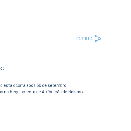
Copy
Facebook
Whats
Em
PARTILHA
Link
do:
o esta ocorra após 30 de setembro;
tas no Regulamento de Atribuição de Bolsas a