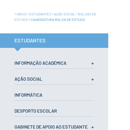
Institucional
A3ES
Política de
>
>
>
>
INÍCIO
ESTUDANTES
AÇÃO SOCIAL
BOLSAS DE
Privacidade e
RGPD
>
ESTUDO
CANDIDATURA BOLSA DE ESTUDO
Política de
Avaliação e
Qualidade
ESTUDANTES
Identidade de
Marca
Protocolos
Recrutamento
INFORMAÇÃO ACADÉMICA
Contratação
Pública
Canal de Denúncia
AÇÃO SOCIAL
Campus
Notícias
INFORMÁTICA
Agenda
Centenário ENIDH
Reconhecimento
DESPORTO ESCOLAR
de Habilitações
Estrangeiras
GABINETE DE APOIO AO ESTUDANTE