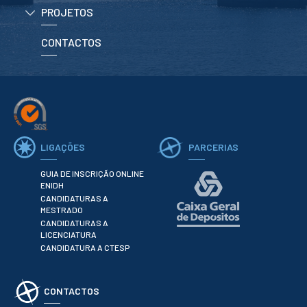
ESTUDANTES
PROJETOS
Informação
Académica
CONTACTOS
Ação Social
Informática
Desporto Escolar
Gabinete de
Apoio ao
Estudante
Guia do
LIGAÇÕES
PARCERIAS
Estudante
Concursos
GUIA DE INSCRIÇÃO ONLINE
Projetos
ENIDH
Testemunhos
CANDIDATURAS A
MESTRADO
CANDIDATURAS A
BIBLIOTECA
LICENCIATURA
CANDIDATURA A CTESP
Informação geral
Biblioteca
Insights
Utilizadores
CONTACTOS