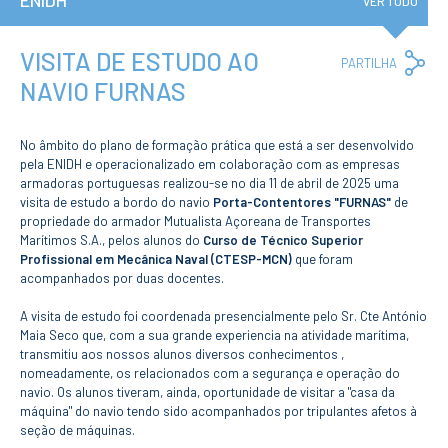
ENIDH
Institucional
VER TUDO
A3ES
Política de
Privacidade e
VISITA DE ESTUDO AO
Co
PARTILHA
RGPD
Lin
NAVIO FURNAS
Política de
Avaliação e
Qualidade
Identidade de
No âmbito do plano de formação prática que está a ser desenvolvido
Marca
pela ENIDH e operacionalizado em colaboração com as empresas
Protocolos
armadoras portuguesas realizou-se no dia 11 de abril de 2025 uma
visita de estudo a bordo do navio
Recrutamento
Porta-Contentores "FURNAS"
de
propriedade do armador Mutualista Açoreana de Transportes
Contratação
Pública
Marítimos S.A., pelos alunos do
Curso de Técnico Superior
Profissional em Mecânica Naval (CTESP-MCN)
que foram
Canal de Denúncia
acompanhados por duas docentes.
Campus
Notícias
A visita de estudo foi coordenada presencialmente pelo Sr. Cte António
Agenda
Maia Seco que, com a sua grande experiencia na atividade marítima,
transmitiu aos nossos alunos diversos conhecimentos ,
Centenário ENIDH
nomeadamente, os relacionados com a segurança e operação do
Reconhecimento
navio. Os alunos tiveram, ainda, oportunidade de visitar a "casa da
de Habilitações
Estrangeiras
máquina" do navio tendo sido acompanhados por tripulantes afetos à
seção de máquinas.