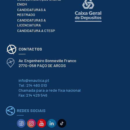
Serviços
ENIDH
Gestão de
CANDIDATURAS A
bibliografias
MESTRADO
Recursos
CANDIDATURAS A
Eletrónicos
LICENCIATURA
Catálogo ENIDH
CANDIDATURA A CTESP
Revistas
Científicas e
Técnicas
CONTACTOS
Outros Recursos
Sugestões e
Reclamações
Av. Engenheiro Bonneville Franco
2770-058 PAÇO DE ARCOS
PROJETOS
info@enautica.pt
Centros da ENIDH
Tel.:214 460 010
Investigação e
Chamada para a rede fixa nacional
Desenvolvimento
Fax:214 429 546
Projetos I&D
Projetos de
Financiamento
REDES SOCIAIS
Projetos
Pedagógicos