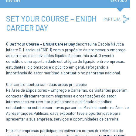
ENIDH
Institucional
VER TUDO
A3ES
Política de
Privacidade e
SET YOUR COURSE – ENIDH
Co
PARTILHA
RGPD
Lin
CAREER DAY
Política de
Avaliação e
Qualidade
Identidade de
O
Set Your Course – ENIDH Career Day
decorreu na Escola Náutica
Marca
Infante D. Henrique (ENIDH) com o propósito de promover o emprego,
Protocolos
as carreiras e as atividades ligadas à economia azul. O evento
constituiu uma oportunidade estratégica de ligação entre empresas,
Recrutamento
estudantes, diplomados e o público em geral, reforçando a
Contratação
Pública
importância do setor marítimo e portuário no panorama nacional.
Canal de Denúncia
O encontro contou com duas áreas principais:
Campus
Na Área de Expositores – Emprego e Carreiras, os visitantes puderam
Notícias
contactar diretamente com empresas e organizações do setor
Agenda
interessadas em recrutar profissionais qualificados, acolher
estudantes ou estabelecer novas parcerias. Paralelamente, na Área de
Centenário ENIDH
Apresentações Públicas, cada expositor teve a oportunidade para
Reconhecimento
apresentar a sua empresa, serviços e oportunidades de carreira.
de Habilitações
Estrangeiras
Entre as empresas participantes estiveram nomes de referência de