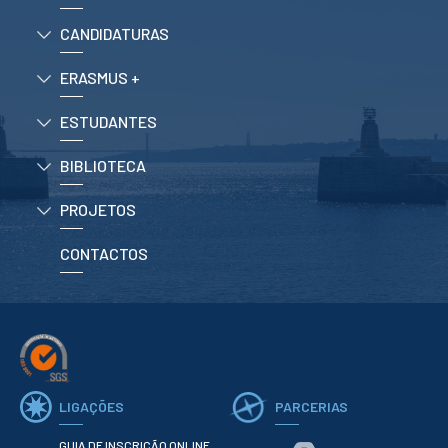
ESTUDANTES
CANDIDATURAS
Informação
Académica
ERASMUS +
Ação Social
Informática
ESTUDANTES
Desporto Escolar
Gabinete de
BIBLIOTECA
Apoio ao
Estudante
Guia do
PROJETOS
Estudante
Concursos
CONTACTOS
Projetos
Testemunhos
BIBLIOTECA
Informação geral
Biblioteca
Insights
LIGAÇÕES
PARCERIAS
Utilizadores
GUIA DE INSCRIÇÃO ONLINE