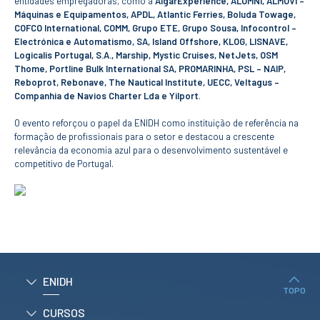
entidades empregadoras, como a
AlgarExperience, ALUMNI, ALMOVI –
CURSOS
Máquinas e Equipamentos, APDL, Atlantic Ferries, Boluda Towage,
Mestrados
COFCO International, COMM, Grupo ETE, Grupo Sousa, Infocontrol –
Electrónica e Automatismo, SA, Island Offshore, KLOG, LISNAVE,
Licenciaturas
Logicalis Portugal, S.A., Marship, Mystic Cruises, NetJets, OSM
Cursos TeSP
Thome, Portline Bulk International SA, PROMARINHA, PSL – NAIP,
Cursos de Curta
Reboprot, Rebonave, The Nautical Institute, UECC, Veltagus –
Duração
Companhia de Navios Charter Lda e Yilport
.
CANDIDATURAS
O evento reforçou o papel da ENIDH como instituição de referência na
formação de profissionais para o setor e destacou a crescente
Mestrados
relevância da economia azul para o desenvolvimento sustentável e
Licenciaturas
competitivo de Portugal.
Cursos TeSP
Estudantes
Internacionais
Reingresso
Cursos
Preparatórios
ERASMUS +
ENIDH
TOPO
Erasmus
CURSOS