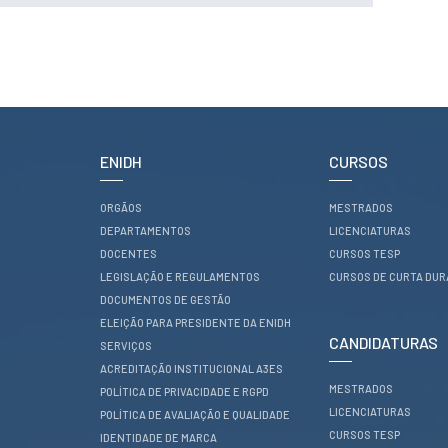
Serviços
Gestão de
bibliografias
Recursos
Eletrónicos
Catálogo ENIDH
Revistas
Científicas e
Técnicas
ENIDH
CURSOS
Outros Recursos
Sugestões e
Reclamações
ORGÃOS
MESTRADOS
DEPARTAMENTOS
LICENCIATURAS
PROJETOS
DOCENTES
CURSOS TESP
LEGISLAÇÃO E REGULAMENTOS
CURSOS DE CURTA DU
Centros da ENIDH
DOCUMENTOS DE GESTÃO
Investigação e
Desenvolvimento
ELEIÇÃO PARA PRESIDENTE DA ENIDH
CANDIDATURAS
Projetos I&D
SERVIÇOS
Projetos de
ACREDITAÇÃO INSTITUCIONAL A3ES
Financiamento
MESTRADOS
POLÍTICA DE PRIVACIDADE E RGPD
Projetos
LICENCIATURAS
Pedagógicos
POLÍTICA DE AVALIAÇÃO E QUALIDADE
CURSOS TESP
IDENTIDADE DE MARCA