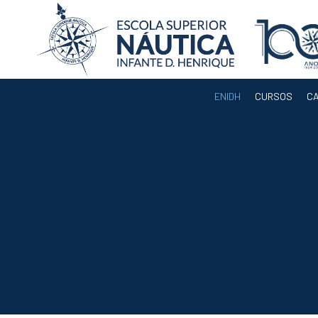
ENIDH
CURSOS
C
ENIDH
Orgãos
Departamentos
Docentes
Legislação e
Regulamentos
Eleição para
Presidente da
ENIDH
Documentos de
Gestão
Serviços
Acreditação