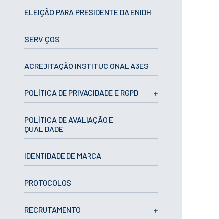
CURSOS
ELEIÇÃO PARA PRESIDENTE DA ENIDH
Mestrados
Licenciaturas
SERVIÇOS
Cursos TeSP
Cursos de Curta
Duração
ACREDITAÇÃO INSTITUCIONAL A3ES
CANDIDATURAS
POLÍTICA DE PRIVACIDADE E RGPD
Mestrados
Licenciaturas
POLÍTICA DE AVALIAÇÃO E
Cursos TeSP
QUALIDADE
Estudantes
Internacionais
Reingresso
IDENTIDADE DE MARCA
Cursos
Preparatórios
PROTOCOLOS
ERASMUS +
Erasmus
RECRUTAMENTO