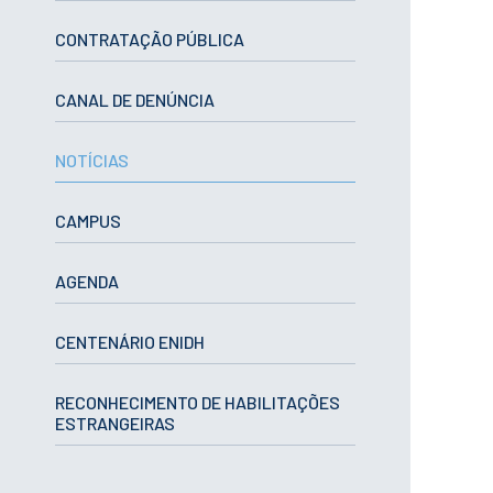
ESTUDANTES
CONTRATAÇÃO PÚBLICA
Informação
Académica
Ação Social
CANAL DE DENÚNCIA
Informática
Desporto Escolar
NOTÍCIAS
Gabinete de
Apoio ao
Estudante
CAMPUS
Guia do
Estudante
Concursos
AGENDA
Projetos
Testemunhos
CENTENÁRIO ENIDH
BIBLIOTECA
Informação geral
RECONHECIMENTO DE HABILITAÇÕES
ESTRANGEIRAS
Biblioteca
Insights
Utilizadores