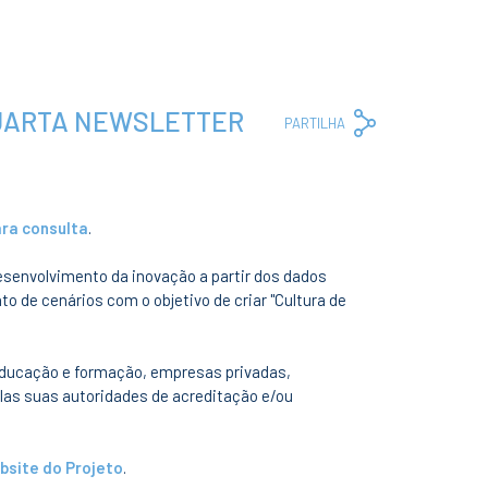
QUARTA NEWSLETTER
Copy
Facebook
Whats
Em
PARTILHA
Link
ara consulta
.
esenvolvimento da inovação a partir dos dados
o de cenários com o objetivo de criar "Cultura de
 educação e formação, empresas privadas,
elas suas autoridades de acreditação e/ou
bsite do Projeto
.