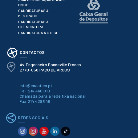
ESTUDANTES
ENIDH
CANDIDATURAS A
Informação
MESTRADO
Académica
CANDIDATURAS A
Ação Social
LICENCIATURA
Informática
CANDIDATURA A CTESP
Desporto Escolar
Gabinete de
Apoio ao
CONTACTOS
Estudante
Guia do
Av. Engenheiro Bonneville Franco
Estudante
2770-058 PAÇO DE ARCOS
Concursos
Projetos
info@enautica.pt
Testemunhos
Tel.:214 460 010
Chamada para a rede fixa nacional
Fax:214 429 546
BIBLIOTECA
Informação geral
REDES SOCIAIS
Biblioteca
Insights
Utilizadores