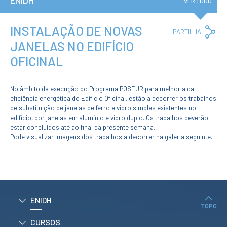
ENIDH
Institucional
VER TUDO
A3ES
Política de
Privacidade e
INSTALAÇÃO DE NOVAS
Co
PARTILHA
RGPD
Lin
JANELAS NO EDIFÍCIO
Política de
Avaliação e
OFICINAL
Qualidade
Identidade de
Marca
No âmbito da execução do Programa POSEUR para melhoria da
Protocolos
eficiência energética do Edifício Oficinal, estão a decorrer os trabalhos
Recrutamento
de substituição de janelas de ferro e vidro simples existentes no
Contratação
edifício, por janelas em alumínio e vidro duplo. Os trabalhos deverão
Pública
estar concluídos até ao final da presente semana.
Canal de Denúncia
Pode visualizar imagens dos trabalhos a decorrer na galeria seguinte.
Campus
Notícias
Agenda
Centenário ENIDH
Reconhecimento
ENIDH
de Habilitações
TOPO
Estrangeiras
CURSOS