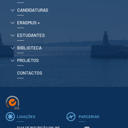
CURSOS
CANDIDATURAS
Mestrados
Licenciaturas
ERASMUS +
Cursos TeSP
Cursos de Curta
Duração
ESTUDANTES
CANDIDATURAS
BIBLIOTECA
Mestrados
PROJETOS
Licenciaturas
Cursos TeSP
CONTACTOS
Estudantes
Internacionais
Reingresso
Cursos
Preparatórios
ERASMUS +
LIGAÇÕES
PARCERIAS
Erasmus
GUIA DE INSCRIÇÃO ONLINE