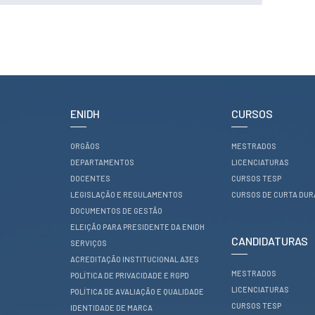
Serviços
Gestão de
bibliografias
Recursos
Eletrónicos
Catálogo ENIDH
Revistas
Científicas e
Técnicas
ENIDH
CURSOS
Outros Recursos
Sugestões e
Reclamações
ORGÃOS
MESTRADOS
DEPARTAMENTOS
LICENCIATURAS
PROJETOS
DOCENTES
CURSOS TESP
LEGISLAÇÃO E REGULAMENTOS
CURSOS DE CURTA DU
Centros da ENIDH
DOCUMENTOS DE GESTÃO
Investigação e
Desenvolvimento
ELEIÇÃO PARA PRESIDENTE DA ENIDH
CANDIDATURAS
Projetos I&D
SERVIÇOS
Projetos de
ACREDITAÇÃO INSTITUCIONAL A3ES
Financiamento
MESTRADOS
POLÍTICA DE PRIVACIDADE E RGPD
Projetos
LICENCIATURAS
Pedagógicos
POLÍTICA DE AVALIAÇÃO E QUALIDADE
CURSOS TESP
IDENTIDADE DE MARCA