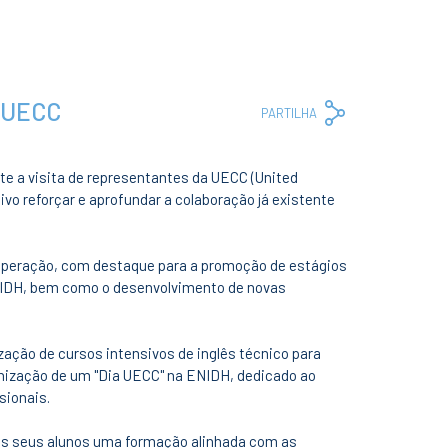
 UECC
Copy
Facebook
Whats
Em
PARTILHA
Link
te a visita de representantes da UECC (United
ivo reforçar e aprofundar a colaboração já existente
ooperação, com destaque para a promoção de estágios
NIDH, bem como o desenvolvimento de novas
ação de cursos intensivos de inglês técnico para
anização de um "Dia UECC" na ENIDH, dedicado ao
sionais.
os seus alunos uma formação alinhada com as