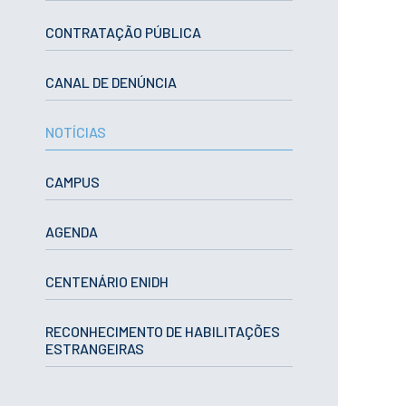
ESTUDANTES
CONTRATAÇÃO PÚBLICA
Informação
Académica
Ação Social
CANAL DE DENÚNCIA
Informática
Desporto Escolar
NOTÍCIAS
Gabinete de
Apoio ao
Estudante
CAMPUS
Guia do
Estudante
Concursos
AGENDA
Projetos
Testemunhos
CENTENÁRIO ENIDH
BIBLIOTECA
Informação geral
RECONHECIMENTO DE HABILITAÇÕES
ESTRANGEIRAS
Biblioteca
Insights
Utilizadores