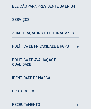
CURSOS
ELEIÇÃO PARA PRESIDENTE DA ENIDH
Mestrados
Licenciaturas
SERVIÇOS
Cursos TeSP
Cursos de Curta
Duração
ACREDITAÇÃO INSTITUCIONAL A3ES
CANDIDATURAS
POLÍTICA DE PRIVACIDADE E RGPD
Mestrados
Licenciaturas
POLÍTICA DE AVALIAÇÃO E
Cursos TeSP
QUALIDADE
Estudantes
Internacionais
Reingresso
IDENTIDADE DE MARCA
Cursos
Preparatórios
PROTOCOLOS
ERASMUS +
Erasmus
RECRUTAMENTO