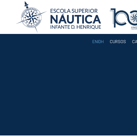
ENIDH
CURSOS
C
ENIDH
Orgãos
Departamentos
Docentes
Legislação e
Regulamentos
Eleição para
Presidente da
ENIDH
Documentos de
Gestão
Serviços
Acreditação