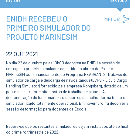
ENIDH
Institucional
VER TUDO
A3ES
Política de
Privacidade e
ENIDH RECEBEU O
Co
PARTILHA
RGPD
Lin
PRIMEIRO SIMULADOR DO
Política de
Avaliação e
PROJETO MARINESIM
Qualidade
Identidade de
Marca
22 OUT 2021
Protocolos
Recrutamento
No dia 22 de outubro pelas 10h00 decorreu na ENIDH a sessão de
Contratação
entrega do primeiro simulador adquirido ao abrigo do Projeto
Pública
MARineSIM com financiamento do Programa EEAGRANTS. Trata-se do
Canal de Denúncia
simulador de carga e descarga de navios tanque (LCHS – Liquid Cargo
Handling Simulator) fornecido pela empresa Kongsberg, dotado de um
Campus
posto de instrutor e oito postos de trabalho de alunos. A
Notícias
demonstração de funcionamento decorreu da melhor forma tendo o
Agenda
simulador ficado totalmente operacional. Em novembro irá decorrer a
Centenário ENIDH
sessão de formação para docentes da Escola.
Reconhecimento
de Habilitações
Estrangeiras
Espera-se que os restantes simuladores sejam instalados até ao final
do primeiro trimestre de 2022.