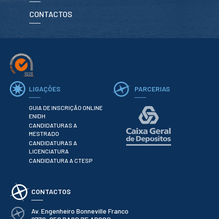
ESTUDANTES
CONTACTOS
Informação
Académica
Ação Social
Informática
Desporto Escolar
Gabinete de
Apoio ao
Estudante
LIGAÇÕES
PARCERIAS
Guia do
Estudante
GUIA DE INSCRIÇÃO ONLINE
ENIDH
Concursos
CANDIDATURAS A
Projetos
MESTRADO
Testemunhos
CANDIDATURAS A
LICENCIATURA
CANDIDATURA A CTESP
BIBLIOTECA
Informação geral
Biblioteca
CONTACTOS
Insights
Utilizadores
Av. Engenheiro Bonneville Franco