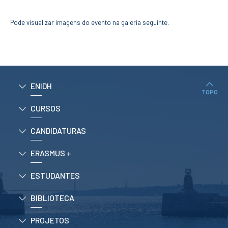
CURSOS
Mestrados
Pode visualizar imagens do evento na galeria seguinte.
Licenciaturas
Cursos TeSP
Cursos de Curta
Duração
CANDIDATURAS
ENIDH
TOPO
Mestrados
CURSOS
Licenciaturas
Cursos TeSP
CANDIDATURAS
Estudantes
Internacionais
ERASMUS +
Reingresso
Cursos
Preparatórios
ESTUDANTES
ERASMUS +
BIBLIOTECA
Erasmus
PROJETOS