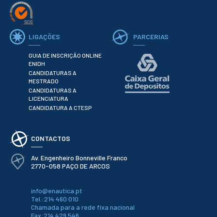
ESTUDANTES
Informação
Académica
LIGAÇÕES
PARCERIAS
Ação Social
Informática
GUIA DE INSCRIÇÃO ONLINE
Desporto Escolar
ENIDH
Gabinete de
CANDIDATURAS A
Apoio ao
MESTRADO
Estudante
CANDIDATURAS A
Guia do
LICENCIATURA
Estudante
CANDIDATURA A CTESP
Concursos
Projetos
CONTACTOS
Testemunhos
Av. Engenheiro Bonneville Franco
BIBLIOTECA
2770-058 PAÇO DE ARCOS
Informação geral
Biblioteca
info@enautica.pt
Insights
Tel.:214 460 010
Utilizadores
Chamada para a rede fixa nacional
Fax:214 429 546