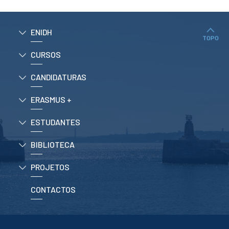
CURSOS
Mestrados
Licenciaturas
ENIDH
TOPO
Cursos TeSP
CURSOS
Cursos de Curta
Duração
CANDIDATURAS
CANDIDATURAS
ERASMUS +
Mestrados
Licenciaturas
ESTUDANTES
Cursos TeSP
Estudantes
Internacionais
BIBLIOTECA
Reingresso
PROJETOS
Cursos
Preparatórios
CONTACTOS
ERASMUS +
Erasmus