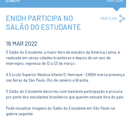
ENIDH
Institucional
VER TUDO
A3ES
Política de
Privacidade e
ENIDH PARTICIPA NO
Co
PARTILHA
RGPD
Lin
SALÃO DO ESTUDANTE
Política de
Avaliação e
Qualidade
Identidade de
16 MAR 2022
Marca
O Salão do Estudante, a maior feira de estudos da América Latina, é
Protocolos
realizada em várias cidades brasileiras e depois de um ano de
Recrutamento
interregno, regressa de 12 a 23 de março.
Contratação
Pública
A Escola Superior Náutica Infante D. Henrique - ENIDH marca presença
Canal de Denúncia
nas feiras de São Paulo, Rio de Janeiro e Brasília.
Campus
O Salão do Estudante decorreu com bastante participação e procura
Notícias
por parte dos estudantes brasileiros que querem estudar fora do país.
Agenda
Centenário ENIDH
Pode visualizar imagens do Salão do Estudante em São Paulo na
Reconhecimento
galeria seguinte.
de Habilitações
Estrangeiras