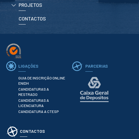
ESTUDANTES
PROJETOS
Informação
Académica
CONTACTOS
Ação Social
Informática
Desporto Escolar
Gabinete de
Apoio ao
Estudante
Guia do
LIGAÇÕES
PARCERIAS
Estudante
Concursos
GUIA DE INSCRIÇÃO ONLINE
Projetos
ENIDH
Testemunhos
CANDIDATURAS A
MESTRADO
CANDIDATURAS A
BIBLIOTECA
LICENCIATURA
CANDIDATURA A CTESP
Informação geral
Biblioteca
Insights
CONTACTOS
Utilizadores