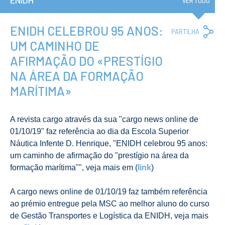
ENIDH
Institucional
VER TUDO
A3ES
Política de
Privacidade e
ENIDH CELEBROU 95 ANOS:
Co
PARTILHA
RGPD
Lin
UM CAMINHO DE
Política de
Avaliação e
AFIRMAÇÃO DO «PRESTÍGIO
Qualidade
Identidade de
NA ÁREA DA FORMAÇÃO
Marca
MARÍTIMA»
Protocolos
Recrutamento
Contratação
A revista cargo através da sua "cargo news online de
Pública
01/10/19" faz referência ao dia da Escola Superior
Canal de Denúncia
Náutica Infente D. Henrique, "ENIDH celebrou 95 anos:
Campus
um caminho de afirmação do "prestígio na área da
Notícias
formação marítima"", veja mais em
(
link
)
Agenda
Centenário ENIDH
Reconhecimento
A
cargo news online de 01/10/19 faz também referência
de Habilitações
ao prémio entregue pela MSC ao melhor aluno do curso
Estrangeiras
de Gestão Transportes e Logística da ENIDH, veja mais