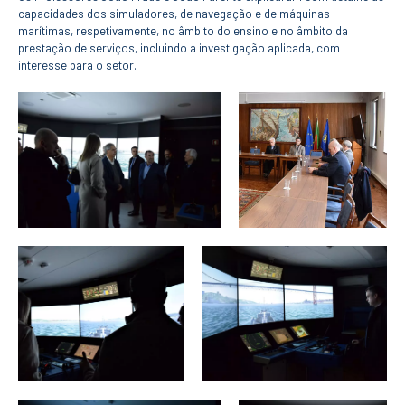
CURSOS
capacidades dos simuladores, de navegação e de máquinas
marítimas, respetivamente, no âmbito do ensino e no âmbito da
Mestrados
prestação de serviços, incluindo a investigação aplicada, com
Licenciaturas
interesse para o setor.
Cursos TeSP
Cursos de Curta
Duração
CANDIDATURAS
Mestrados
Licenciaturas
Cursos TeSP
Estudantes
Internacionais
Reingresso
Cursos
Preparatórios
ERASMUS +
Erasmus