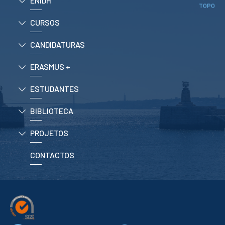
ENIDH
Serviços
TOPO
Gestão de
bibliografias
CURSOS
Recursos
Eletrónicos
CANDIDATURAS
Catálogo ENIDH
Revistas
ERASMUS +
Científicas e
Técnicas
Outros Recursos
ESTUDANTES
Sugestões e
Reclamações
BIBLIOTECA
PROJETOS
PROJETOS
Centros da ENIDH
Investigação e
CONTACTOS
Desenvolvimento
Projetos I&D
Projetos de
Financiamento
Projetos
Pedagógicos