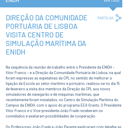
ENIDH
Institucional
VER TUDO
A3ES
Política de
Privacidade e
DIREÇÃO DA COMUNIDADE
Co
PARTILHA
RGPD
Lin
PORTUÁRIA DE LISBOA
Política de
Avaliação e
VISITA CENTRO DE
Qualidade
Identidade de
SIMULAÇÃO MARÍTIMA DA
Marca
ENIDH
Protocolos
Recrutamento
Contratação
Na sequência da reunião de trabalho entre o Presidente da ENIDH –
Pública
Vitor Franco – e a Direção da Comunidade Portuária de Lisboa, na qual
Canal de Denúncia
foram expressas as expetativas da CPL no sentido de melhorar a
Campus
ligação da Escola ao setor marítimo e portuário, realizou-se no dia 15
Notícias
de fevereiro a visita dos membros da Direção da CPL aos novos
simuladores de navegarão e de máquinas marítimas, que
Agenda
recentemente foram instalados, no Centro de Simulação Marítima do
Centenário ENIDH
Campus da ENIDH, com o apoio do programa EEA Grants. O Presidente
Reconhecimento
Vitor Franco e o Vice-presidente João Frade receberam os
de Habilitações
convidados e avaliaram possibilidades de cooperação.
Estrangeiras
Os Professores João Frade e João Parente explicaram com detalhe as