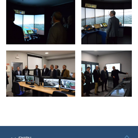
ESTUDANTES
Informação
Académica
Ação Social
Informática
Desporto Escolar
Gabinete de
Apoio ao
Estudante
Guia do
Estudante
Concursos
Projetos
Testemunhos
BIBLIOTECA
Informação geral
Biblioteca
Insights
Utilizadores