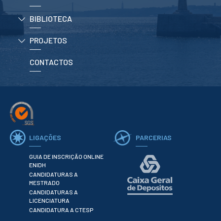
ESTUDANTES
BIBLIOTECA
Informação
Académica
PROJETOS
Ação Social
Informática
CONTACTOS
Desporto Escolar
Gabinete de
Apoio ao
Estudante
Guia do
Estudante
Concursos
Projetos
LIGAÇÕES
PARCERIAS
Testemunhos
GUIA DE INSCRIÇÃO ONLINE
BIBLIOTECA
ENIDH
CANDIDATURAS A
Informação geral
MESTRADO
Biblioteca
CANDIDATURAS A
Insights
LICENCIATURA
Utilizadores
CANDIDATURA A CTESP