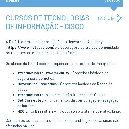
ENIDH
Institucional
VER TUDO
A3ES
Política de
Privacidade e
CURSOS DE TECNOLOGIAS
Co
PARTILHA
RGPD
Lin
DE INFORMAÇÃO - CISCO
Política de
Avaliação e
Qualidade
Identidade de
A ENIDH tornou-se membro da Cisco Networking Academy
Marca
(
https://www.netacad.com
) e dispõe agora para a sua comunidade
Protocolos
os recursos de e-learning desta plataforma.
Recrutamento
Os alunos da ENIDH podem frequentar os cursos de forma gratuita:
Contratação
Pública
Introduction to Cybersecurity
– Conceitos básicos de
Canal de Denúncia
segurança cibernética
Campus
Networking Essentials
– Conceitos básicos de Redes de
Notícias
dados
Introduction to IoT
– Introdução à Internet da Coisas
Agenda
Get Connected
– Fundamentos da computação e navegação
Centenário ENIDH
na Internet
Reconhecimento
NDG Linux Essentials
– Introdução ao Sistema Operativo Linux
de Habilitações
Estrangeiras
São cursos com apoio tutorial onde a aprendizagem e avaliação são
efetuadas on-line.