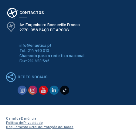
Serviços
Gestão de
bibliografias
CONTACTOS
Recursos
Eletrónicos
Av. Engenheiro Bonneville Franco
Catálogo ENIDH
2770-058 PAÇO DE ARCOS
Revistas
Científicas e
Técnicas
info@enautica.pt
Tel.:214 460 010
Outros Recursos
Chamada para a rede fixa nacional
Sugestões e
Fax:214 429 546
Reclamações
PROJETOS
REDES SOCIAIS
Centros da ENIDH
Investigação e
Desenvolvimento
Projetos I&D
Projetos de
Financiamento
Canal de Denúncia
Projetos
Política de Privacidade
Pedagógicos
Regulamento Geral de Proteção de Dados