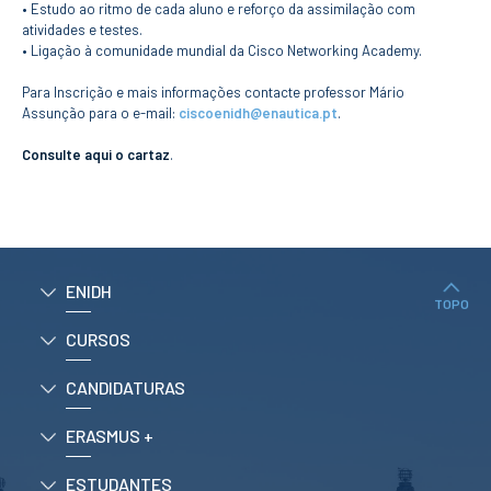
CURSOS
• Estudo ao ritmo de cada aluno e reforço da assimilação com
atividades e testes.
Mestrados
• Ligação à comunidade mundial da Cisco Networking Academy.
Licenciaturas
Para Inscrição e mais informações contacte professor Mário
Cursos TeSP
Assunção para o e-mail:
ciscoenidh@enautica.pt
.
Cursos de Curta
Duração
Consulte aqui o cartaz
.
CANDIDATURAS
Mestrados
Licenciaturas
Cursos TeSP
ENIDH
Estudantes
TOPO
Internacionais
Reingresso
CURSOS
Cursos
Preparatórios
CANDIDATURAS
ERASMUS +
ERASMUS +
Erasmus
ESTUDANTES