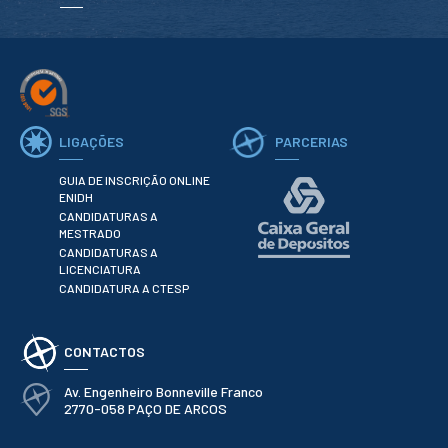
Serviços
Gestão de
bibliografias
Recursos
Eletrónicos
Catálogo ENIDH
Revistas
Científicas e
LIGAÇÕES
PARCERIAS
Técnicas
Outros Recursos
GUIA DE INSCRIÇÃO ONLINE
Sugestões e
ENIDH
Reclamações
CANDIDATURAS A
MESTRADO
PROJETOS
CANDIDATURAS A
LICENCIATURA
Centros da ENIDH
CANDIDATURA A CTESP
Investigação e
Desenvolvimento
Projetos I&D
CONTACTOS
Projetos de
Financiamento
Av. Engenheiro Bonneville Franco
Projetos
2770-058 PAÇO DE ARCOS
Pedagógicos