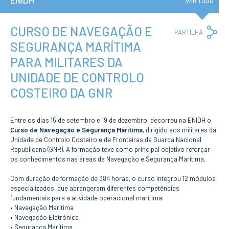
ENIDH
Institucional
VER TUDO
A3ES
Política de
Privacidade e
CURSO DE NAVEGAÇÃO E
Co
PARTILHA
RGPD
Lin
SEGURANÇA MARÍTIMA
Política de
Avaliação e
PARA MILITARES DA
Qualidade
Identidade de
UNIDADE DE CONTROLO
Marca
COSTEIRO DA GNR
Protocolos
Recrutamento
Contratação
Entre os dias 15 de setembro e 19 de dezembro, decorreu na ENIDH o
Pública
Curso de Navegação e Segurança Marítima
, dirigido aos militares da
Canal de Denúncia
Unidade de Controlo Costeiro e de Fronteiras da Guarda Nacional
Campus
Republicana (GNR). A formação teve como principal objetivo reforçar
Notícias
os conhecimentos nas áreas da Navegação e Segurança Marítima.
Agenda
Com duração de formação de 384 horas, o curso integrou 12 módulos
Centenário ENIDH
especializados, que abrangeram diferentes competências
Reconhecimento
fundamentais para a atividade operacional marítima:
de Habilitações
• Navegação Marítima
Estrangeiras
• Navegação Eletrónica
• Segurança Marítima