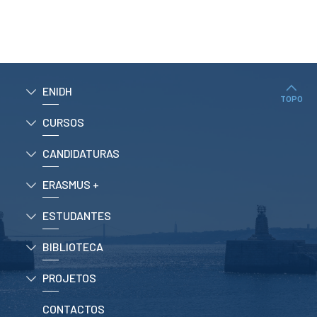
ESTUDANTES
Informação
Académica
Ação Social
Informática
ENIDH
Desporto Escolar
TOPO
Gabinete de
Apoio ao
CURSOS
Estudante
Guia do
CANDIDATURAS
Estudante
Concursos
ERASMUS +
Projetos
Testemunhos
ESTUDANTES
BIBLIOTECA
BIBLIOTECA
Informação geral
Biblioteca
PROJETOS
Insights
Utilizadores
CONTACTOS