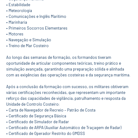
CURSOS
• Estabilidade
• Meteorologia
Mestrados
• Comunicações e Inglês Marítimo
Licenciaturas
• Marinharia
Cursos TeSP
• Primeiros Socorros Elementares
Cursos de Curta
• Motores
Duração
• Navegação e Simulação
• Treino de Mar Costeiro
CANDIDATURAS
Ao longo das semanas de formação, os formandos tiveram
Mestrados
oportunidade de articular componentes teóricas, treino prático e
Licenciaturas
simulação avançada, garantindo uma preparação sólida e alinhada
com as exigências das operações costeiras e da segurança marítima.
Cursos TeSP
Estudantes
Após a conclusão da formação com sucesso, os militares obtiveram
Internacionais
várias certificações reconhecidas, que representam um importante
Reingresso
reforço das capacidades de vigilância, patrulhamento e resposta da
Cursos
Unidade de Controlo Costeiro:
Preparatórios
• Carta de Navegador de Recreio – Patrão de Costa
• Certificado de Segurança Básica
ERASMUS +
• Certificado de Simulador de Radar
• Certificado de ARPA (Auxiliar Automático de Traçagem de Radar)
Erasmus
• Certificado de Operador Restrito do GMDSS