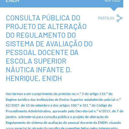
ENIDH
Institucional
VER TUDO
A3ES
Política de
Privacidade e
CONSULTA PÚBLICA DO
Co
PARTILHA
RGPD
Lin
PROJETO DE ALTERAÇÃO
Política de
Avaliação e
DO REGULAMENTO DO
Qualidade
Identidade de
SISTEMA DE AVALIAÇÃO DO
Marca
PESSOAL DOCENTE DA
Protocolos
Recrutamento
ESCOLA SUPERIOR
Contratação
NÁUTICA INFANTE D.
Pública
Canal de Denúncia
HENRIQUE, ENIDH
Campus
Notícias
Nos termos e em cumprimento do previsto no n.º 3 do artigo 110.º do
Agenda
Regime Jurídico das Instituições de Ensino Superior estabelecido pela Lei n.º
Centenário ENIDH
62/2007, de 10 de setembro e dos artigos 100.º e 101.º do Código do
Reconhecimento
Procedimento Administrativo, aprovado pelo Decreto-Lei n.º 4/2015, de 7 de
de Habilitações
janeiro, submete-se para consulta pública o projeto de alteração do
Estrangeiras
Regulamento do sistema de avaliação do pessoal docente da ENIDH, visando
a sua apreciação através da recolha de sugestões feitas pelos interessados.