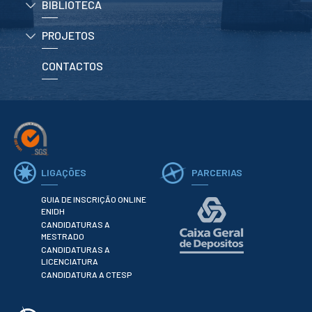
BIBLIOTECA
ESTUDANTES
Informação
PROJETOS
Académica
Ação Social
CONTACTOS
Informática
Desporto Escolar
Gabinete de
Apoio ao
Estudante
Guia do
Estudante
Concursos
LIGAÇÕES
PARCERIAS
Projetos
GUIA DE INSCRIÇÃO ONLINE
Testemunhos
ENIDH
CANDIDATURAS A
BIBLIOTECA
MESTRADO
CANDIDATURAS A
Informação geral
LICENCIATURA
Biblioteca
CANDIDATURA A CTESP
Insights
Utilizadores