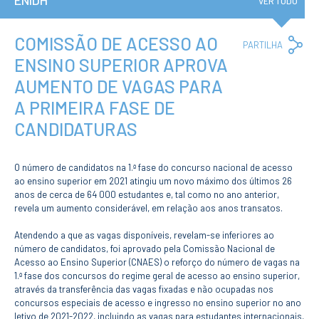
ENIDH
Institucional
VER TUDO
A3ES
Política de
Privacidade e
COMISSÃO DE ACESSO AO
Co
PARTILHA
RGPD
Lin
ENSINO SUPERIOR APROVA
Política de
Avaliação e
AUMENTO DE VAGAS PARA
Qualidade
Identidade de
A PRIMEIRA FASE DE
Marca
CANDIDATURAS
Protocolos
Recrutamento
Contratação
O número de candidatos na 1.ª fase do concurso nacional de acesso
Pública
ao ensino superior em 2021 atingiu um novo máximo dos últimos 26
Canal de Denúncia
anos de cerca de 64 000 estudantes e, tal como no ano anterior,
Campus
revela um aumento considerável, em relação aos anos transatos.
Notícias
Atendendo a que as vagas disponíveis, revelam-se inferiores ao
Agenda
número de candidatos, foi aprovado pela Comissão Nacional de
Centenário ENIDH
Acesso ao Ensino Superior (CNAES) o reforço do número de vagas na
Reconhecimento
1.ª fase dos concursos do regime geral de acesso ao ensino superior,
de Habilitações
através da transferência das vagas fixadas e não ocupadas nos
Estrangeiras
concursos especiais de acesso e ingresso no ensino superior no ano
letivo de 2021-2022, incluindo as vagas para estudantes internacionais,