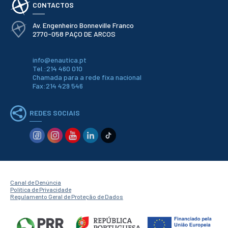
Serviços
CONTACTOS
Gestão de
bibliografias
Av. Engenheiro Bonneville Franco
Recursos
2770-058 PAÇO DE ARCOS
Eletrónicos
Catálogo ENIDH
Revistas
info@enautica.pt
Científicas e
Tel.:214 460 010
Técnicas
Chamada para a rede fixa nacional
Fax:214 429 546
Outros Recursos
Sugestões e
Reclamações
REDES SOCIAIS
PROJETOS
Centros da ENIDH
Investigação e
Desenvolvimento
Projetos I&D
Canal de Denúncia
Projetos de
Política de Privacidade
Financiamento
Regulamento Geral de Proteção de Dados
Projetos
Pedagógicos