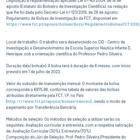
Legislação e regulamentação aplicável: Lei n.º 40/2004, de 18 de
ESTUDANTES
agosto (Estatuto do Bolseiro de Investigação Científica), na redação
que lhe foi dada pelo Decreto-Lei n.º 123/2019, de 28 de agosto;
Informação
Académica
Regulamento de Bolsas de Investigação da FCT, disponível em
https://www.fct.pt/apoios/bolsas/docs/RegulamentoBolsasFCT2019.
Ação Social
.
Informática
Desporto Escolar
Local de trabalho: O trabalho será desenvolvido no CID - Centro de
Gabinete de
Investigação e Desenvolvimento da Escola Superior Náutica Infante D.
Apoio ao
Henrique, sob a orientação científica do Professor Pedro Silveira.
Estudante
Guia do
Duração da(s) bolsa(s): A bolsa terá à duração de 6 meses, com início
Estudante
previsto em 1 de julho de 2022.
Concursos
Projetos
Valor do subsídio de manutenção mensal: O montante da bolsa
corresponde a €875,98, conforme tabela de valores das bolsas
Testemunhos
atribuídas diretamente pela FCT, I.P. no País
(
http:////www.fct.pt/apoios/bolsas/valores
) , sendo o modo de
BIBLIOTECA
pagamento por Transferência Bancária.
Informação geral
Métodos de seleção: Os métodos de seleção a utilizar serão os
Biblioteca
seguintes: Avaliação curricular e entrevista, com a respetiva valoração
Insights
de: Avaliação Curricular (30%), Entrevista (70%).
Utilizadores
Composição do Júri de Seleção: Prof. Pedro Silveira (Presidente do