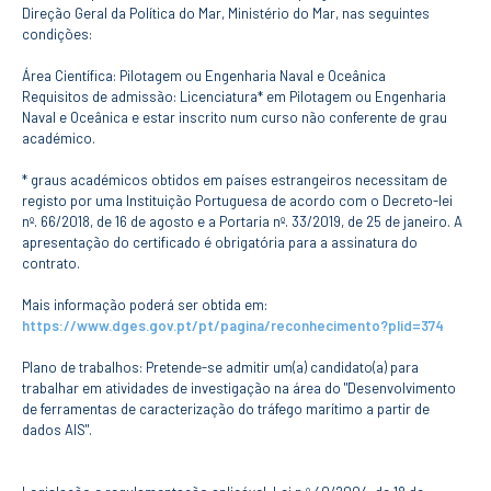
CURSOS
Direção Geral da Política do Mar, Ministério do Mar, nas seguintes
condições:
Mestrados
Licenciaturas
Área Científica: Pilotagem ou Engenharia Naval e Oceânica
Cursos TeSP
Requisitos de admissão: Licenciatura* em Pilotagem ou Engenharia
Cursos de Curta
Naval e Oceânica e estar inscrito num curso não conferente de grau
Duração
académico.
* graus académicos obtidos em países estrangeiros necessitam de
CANDIDATURAS
registo por uma Instituição Portuguesa de acordo com o Decreto-lei
Mestrados
nº. 66/2018, de 16 de agosto e a Portaria nº. 33/2019, de 25 de janeiro. A
apresentação do certificado é obrigatória para a assinatura do
Licenciaturas
contrato.
Cursos TeSP
Estudantes
Mais informação poderá ser obtida em:
Internacionais
https://www.dges.gov.pt/pt/pagina/reconhecimento?plid=374
Reingresso
Cursos
Plano de trabalhos: Pretende-se admitir um(a) candidato(a) para
Preparatórios
trabalhar em atividades de investigação na área do "Desenvolvimento
de ferramentas de caracterização do tráfego marítimo a partir de
ERASMUS +
dados AIS".
Erasmus