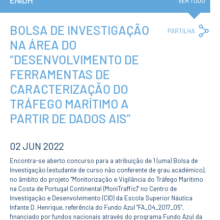
ENIDH
Institucional
VER TUDO
A3ES
Política de
Privacidade e
BOLSA DE INVESTIGAÇÃO
Co
PARTILHA
RGPD
Lin
NA ÁREA DO
Política de
Avaliação e
“DESENVOLVIMENTO DE
Qualidade
Identidade de
FERRAMENTAS DE
Marca
CARACTERIZAÇÃO DO
Protocolos
Recrutamento
TRÁFEGO MARÍTIMO A
Contratação
PARTIR DE DADOS AIS”
Pública
Canal de Denúncia
Campus
02 JUN 2022
Notícias
Encontra-se aberto concurso para a atribuição de 1 (uma) Bolsa de
Agenda
Investigação (estudante de curso não conferente de grau académico),
Centenário ENIDH
no âmbito do projeto "Monitorização e Vigilância do Tráfego Marítimo
Reconhecimento
na Costa de Portugal Continental (MoniTraffic)" no Centro de
de Habilitações
Investigação e Desenvolvimento (CID) da Escola Superior Náutica
Estrangeiras
Infante D. Henrique, referência do Fundo Azul "FA_04_2017_05",
financiado por fundos nacionais através do programa Fundo Azul da