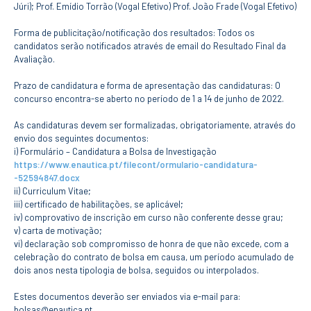
Serviços
Júri); Prof. Emídio Torrão (Vogal Efetivo) Prof. João Frade (Vogal Efetivo)
Gestão de
bibliografias
Forma de publicitação/notificação dos resultados: Todos os
Recursos
candidatos serão notificados através de email do Resultado Final da
Eletrónicos
Avaliação.
Catálogo ENIDH
Revistas
Prazo de candidatura e forma de apresentação das candidaturas: O
Científicas e
concurso encontra-se aberto no período de 1 a 14 de junho de 2022.
Técnicas
Outros Recursos
As candidaturas devem ser formalizadas, obrigatoriamente, através do
Sugestões e
envio dos seguintes documentos:
Reclamações
i) Formulário – Candidatura a Bolsa de Investigação
https://www.enautica.pt/filecont/ormulario-candidatura-
PROJETOS
-52594847.docx
ii) Curriculum Vitae;
Centros da ENIDH
iii) certificado de habilitações, se aplicável;
Investigação e
iv) comprovativo de inscrição em curso não conferente desse grau;
Desenvolvimento
v) carta de motivação;
Projetos I&D
vi) declaração sob compromisso de honra de que não excede, com a
Projetos de
celebração do contrato de bolsa em causa, um período acumulado de
Financiamento
dois anos nesta tipologia de bolsa, seguidos ou interpolados.
Projetos
Pedagógicos
Estes documentos deverão ser enviados via e-mail para:
bolsas@enautica.pt