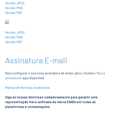
CURSOS
Versão JPEG
Versão PNG
Mestrados
Versão PDF
Licenciaturas
Cursos TeSP
Cursos de Curta
Duração
Versão JPEG
Versão PNG
CANDIDATURAS
Versão PDF
Mestrados
Licenciaturas
Assinatura E-mail
Cursos TeSP
Estudantes
Internacionais
Para configurar a sua nova assinatura de email, abra o ficheiro "
Nova
Reingresso
assinatura
" aqui disponível.
Cursos
Preparatórios
Manual de Normas Assinatura
Siga as nossas diretrizes cuidadosamente para garantir uma
ERASMUS +
representação fiel e unificada da marca ENIDH em todas as
Erasmus
plataformas e comunicações.