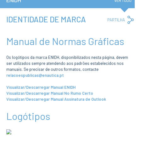
ENIDH
Institucional
VER TUDO
A3ES
Política de
Privacidade e
IDENTIDADE DE MARCA
Co
PARTILHA
RGPD
Lin
Política de
Avaliação e
Qualidade
Manual de Normas Gráficas
Identidade de
Marca
Protocolos
Os logótipos da marca ENIDH, disponibilizados nesta página, devem
ser utilizados sempre atendendo aos padrões estabelecidos nos
Recrutamento
manuais. Se precisar de outros formatos, contacte
Contratação
Pública
relacoespublicas@enautica.pt
Canal de Denúncia
Visualizar/Descarregar Manual ENIDH
Campus
Visualizar/Descarregar Manual No Rumo Certo
Notícias
Visualizar/Descarregar Manual Assinatura de Outlook
Agenda
Logótipos
Centenário ENIDH
Reconhecimento
de Habilitações
Estrangeiras