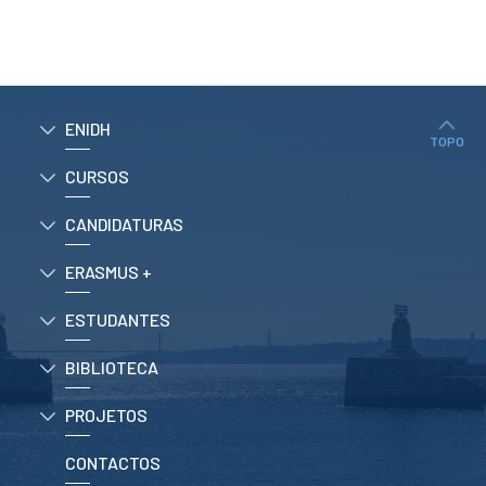
ESTUDANTES
Informação
Académica
Ação Social
Informática
ENIDH
Desporto Escolar
TOPO
Gabinete de
CURSOS
Apoio ao
Estudante
Guia do
CANDIDATURAS
Estudante
Concursos
ERASMUS +
Projetos
Testemunhos
ESTUDANTES
BIBLIOTECA
BIBLIOTECA
Informação geral
PROJETOS
Biblioteca
Insights
Utilizadores
CONTACTOS