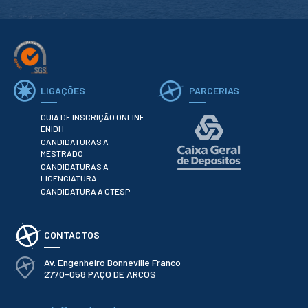
Serviços
Gestão de
bibliografias
Recursos
Eletrónicos
Catálogo ENIDH
Revistas
LIGAÇÕES
PARCERIAS
Científicas e
Técnicas
Outros Recursos
GUIA DE INSCRIÇÃO ONLINE
ENIDH
Sugestões e
Reclamações
CANDIDATURAS A
MESTRADO
CANDIDATURAS A
PROJETOS
LICENCIATURA
CANDIDATURA A CTESP
Centros da ENIDH
Investigação e
Desenvolvimento
CONTACTOS
Projetos I&D
Projetos de
Financiamento
Av. Engenheiro Bonneville Franco
2770-058 PAÇO DE ARCOS
Projetos
Pedagógicos