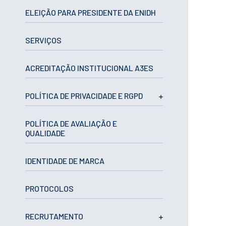
CURSOS
ELEIÇÃO PARA PRESIDENTE DA ENIDH
Mestrados
Licenciaturas
SERVIÇOS
Cursos TeSP
Cursos de Curta
Duração
ACREDITAÇÃO INSTITUCIONAL A3ES
CANDIDATURAS
POLÍTICA DE PRIVACIDADE E RGPD
Mestrados
Licenciaturas
POLÍTICA DE AVALIAÇÃO E
Cursos TeSP
QUALIDADE
Estudantes
Internacionais
Reingresso
IDENTIDADE DE MARCA
Cursos
Preparatórios
PROTOCOLOS
ERASMUS +
Erasmus
RECRUTAMENTO