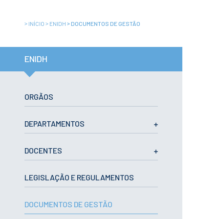
Institucional
A3ES
Política de
>
>
>
INÍCIO
ENIDH
DOCUMENTOS DE GESTÃO
Privacidade e
RGPD
Política de
Avaliação e
ENIDH
Qualidade
Identidade de
Marca
Protocolos
ORGÃOS
Recrutamento
Contratação
Pública
DEPARTAMENTOS
Canal de Denúncia
Campus
DOCENTES
Notícias
Agenda
Centenário ENIDH
LEGISLAÇÃO E REGULAMENTOS
Reconhecimento
de Habilitações
Estrangeiras
DOCUMENTOS DE GESTÃO