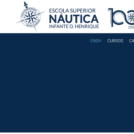
ENIDH
CURSOS
C
ENIDH
Orgãos
Departamentos
Docentes
Legislação e
Regulamentos
Eleição para
Presidente da
ENIDH
Documentos de
Gestão
Serviços
Acreditação