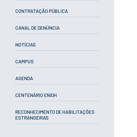
ESTUDANTES
CONTRATAÇÃO PÚBLICA
Informação
Académica
Ação Social
CANAL DE DENÚNCIA
Informática
Desporto Escolar
NOTÍCIAS
Gabinete de
Apoio ao
Estudante
CAMPUS
Guia do
Estudante
Concursos
AGENDA
Projetos
Testemunhos
CENTENÁRIO ENIDH
BIBLIOTECA
Informação geral
RECONHECIMENTO DE HABILITAÇÕES
ESTRANGEIRAS
Biblioteca
Insights
Utilizadores