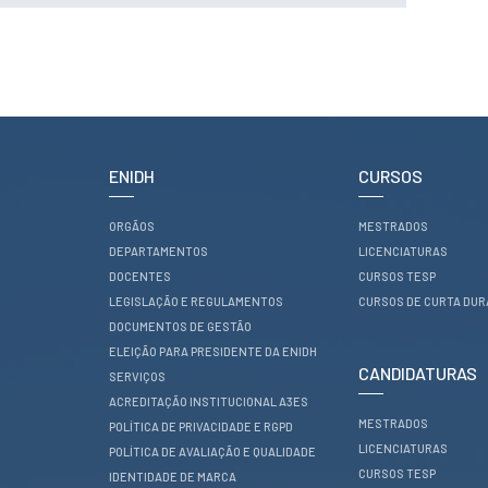
Serviços
Gestão de
bibliografias
Recursos
Eletrónicos
Catálogo ENIDH
Revistas
Científicas e
Técnicas
ENIDH
CURSOS
Outros Recursos
Sugestões e
Reclamações
ORGÃOS
MESTRADOS
DEPARTAMENTOS
LICENCIATURAS
PROJETOS
DOCENTES
CURSOS TESP
LEGISLAÇÃO E REGULAMENTOS
CURSOS DE CURTA DU
Centros da ENIDH
DOCUMENTOS DE GESTÃO
Investigação e
Desenvolvimento
ELEIÇÃO PARA PRESIDENTE DA ENIDH
CANDIDATURAS
Projetos I&D
SERVIÇOS
Projetos de
ACREDITAÇÃO INSTITUCIONAL A3ES
Financiamento
MESTRADOS
POLÍTICA DE PRIVACIDADE E RGPD
Projetos
LICENCIATURAS
Pedagógicos
POLÍTICA DE AVALIAÇÃO E QUALIDADE
CURSOS TESP
IDENTIDADE DE MARCA