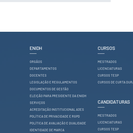
Serviços
Gestão de
bibliografias
Recursos
Eletrónicos
Catálogo ENIDH
Revistas
Científicas e
Técnicas
ENIDH
CURSOS
Outros Recursos
Sugestões e
Reclamações
ORGÃOS
MESTRADOS
DEPARTAMENTOS
LICENCIATURAS
PROJETOS
DOCENTES
CURSOS TESP
LEGISLAÇÃO E REGULAMENTOS
CURSOS DE CURTA DU
Centros da ENIDH
DOCUMENTOS DE GESTÃO
Investigação e
Desenvolvimento
ELEIÇÃO PARA PRESIDENTE DA ENIDH
CANDIDATURAS
Projetos I&D
SERVIÇOS
Projetos de
ACREDITAÇÃO INSTITUCIONAL A3ES
Financiamento
MESTRADOS
POLÍTICA DE PRIVACIDADE E RGPD
Projetos
LICENCIATURAS
Pedagógicos
POLÍTICA DE AVALIAÇÃO E QUALIDADE
CURSOS TESP
IDENTIDADE DE MARCA