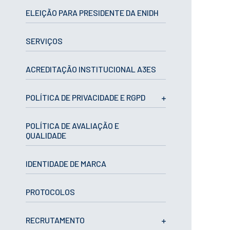
CURSOS
ELEIÇÃO PARA PRESIDENTE DA ENIDH
Mestrados
Licenciaturas
SERVIÇOS
Cursos TeSP
Cursos de Curta
Duração
ACREDITAÇÃO INSTITUCIONAL A3ES
CANDIDATURAS
POLÍTICA DE PRIVACIDADE E RGPD
Mestrados
Licenciaturas
POLÍTICA DE AVALIAÇÃO E
Cursos TeSP
QUALIDADE
Estudantes
Internacionais
Reingresso
IDENTIDADE DE MARCA
Cursos
Preparatórios
PROTOCOLOS
ERASMUS +
Erasmus
RECRUTAMENTO