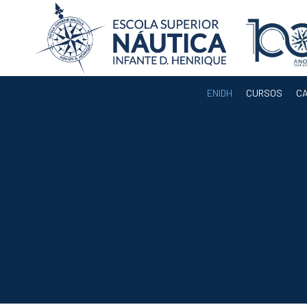
ENIDH
CURSOS
C
ENIDH
Orgãos
Departamentos
Docentes
Legislação e
Regulamentos
Eleição para
Presidente da
ENIDH
Documentos de
Gestão
Serviços
Acreditação