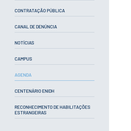
ESTUDANTES
CONTRATAÇÃO PÚBLICA
Informação
Académica
Ação Social
CANAL DE DENÚNCIA
Informática
Desporto Escolar
NOTÍCIAS
Gabinete de
Apoio ao
Estudante
CAMPUS
Guia do
Estudante
Concursos
AGENDA
Projetos
Testemunhos
CENTENÁRIO ENIDH
BIBLIOTECA
Informação geral
RECONHECIMENTO DE HABILITAÇÕES
ESTRANGEIRAS
Biblioteca
Insights
Utilizadores