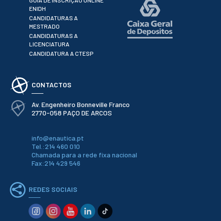
GUIA DE INSCRIÇÃO ONLINE
ESTUDANTES
ENIDH
CANDIDATURAS A
Informação
MESTRADO
Académica
CANDIDATURAS A
Ação Social
LICENCIATURA
Informática
CANDIDATURA A CTESP
Desporto Escolar
Gabinete de
Apoio ao
CONTACTOS
Estudante
Guia do
Av. Engenheiro Bonneville Franco
Estudante
2770-058 PAÇO DE ARCOS
Concursos
Projetos
info@enautica.pt
Testemunhos
Tel.:214 460 010
Chamada para a rede fixa nacional
Fax:214 429 546
BIBLIOTECA
Informação geral
REDES SOCIAIS
Biblioteca
Insights
Utilizadores