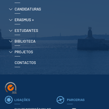
CURSOS
CANDIDATURAS
Mestrados
Licenciaturas
ERASMUS +
Cursos TeSP
Cursos de Curta
Duração
ESTUDANTES
CANDIDATURAS
BIBLIOTECA
Mestrados
PROJETOS
Licenciaturas
Cursos TeSP
CONTACTOS
Estudantes
Internacionais
Reingresso
Cursos
Preparatórios
ERASMUS +
LIGAÇÕES
PARCERIAS
Erasmus