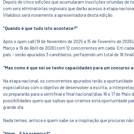
Depois de cinco edições que acumularam inscrições oriundas de tod
com seis eliminatórias regionais que darão acesso à etapa naciona
Vilalobos será novamente a apresentadora desta edição.
"Quando é que tudo isto acontece?"
Após o open call (19 de Novembro de 2025 a 15 de Fevereiro de 2026),
Março a 19 de Abril de 2026) com 12 concorrentes em cada. Em cad
país – serão apurados 3 candidatos, perfazendo um total de 18 final
"Mas como é que sei se tenho capacidades para um concurso a
Na etapa nacional, os concorrentes apurados terão a oportunidade 
especialistas com o objetivo de desenvolver a escrita, a interpretaç
os prepararão para a semifinal e final nacional (dias 16 e 17 de Maio
possibilidades quero que saibas que criámos esta oportunidade par
grande dia.
Nada temas, arrisca e quem sabe se a inspiração que procuras nã
"Hmm... E há prémios?"