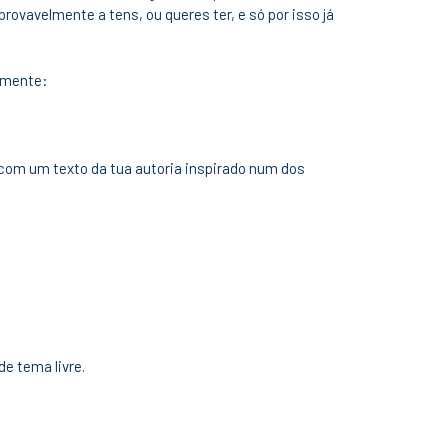
provavelmente a tens, ou queres ter, e só por isso já
 mente:
 com um texto da tua autoria inspirado num dos
e tema livre.