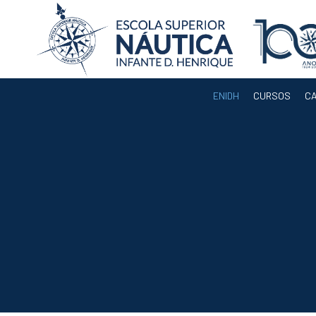
ENIDH
CURSOS
C
ENIDH
Orgãos
Departamentos
Docentes
Legislação e
Regulamentos
Eleição para
Presidente da
ENIDH
Documentos de
Gestão
Serviços
Acreditação