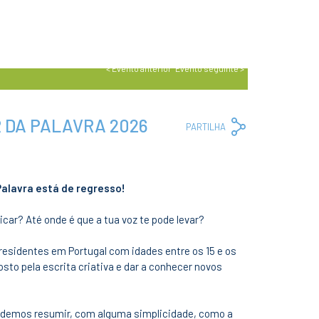
< Evento anterior
Evento seguinte >
R DA PALAVRA 2026
Copy
Facebook
Whats
Em
PARTILHA
Link
Palavra está de regresso!
car? Até onde é que a tua voz te pode levar?
residentes em Portugal com idades entre os 15 e os
gosto pela escrita criativa e dar a conhecer novos
Podemos resumir, com alguma simplicidade, como a