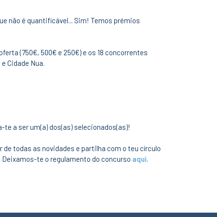
que não é quantificável... Sim! Temos prémios
oferta (750€, 500€ e 250€) e os 18 concorrentes
l e Cidade Nua.
-te a ser um(a) dos(as) selecionados(as)!
r de todas as novidades e partilha com o teu círculo
e. Deixamos-te o regulamento do concurso
aqui
.