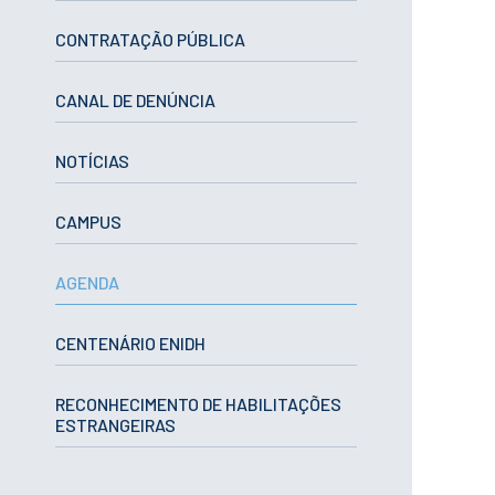
ESTUDANTES
CONTRATAÇÃO PÚBLICA
Informação
Académica
Ação Social
CANAL DE DENÚNCIA
Informática
Desporto Escolar
NOTÍCIAS
Gabinete de
Apoio ao
Estudante
CAMPUS
Guia do
Estudante
Concursos
AGENDA
Projetos
Testemunhos
CENTENÁRIO ENIDH
BIBLIOTECA
Informação geral
RECONHECIMENTO DE HABILITAÇÕES
ESTRANGEIRAS
Biblioteca
Insights
Utilizadores