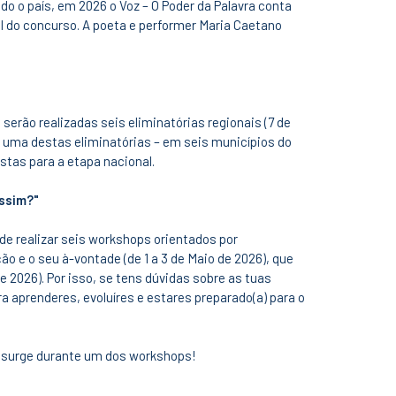
o o país, em 2026 o Voz – O Poder da Palavra conta
l do concurso. A poeta e performer Maria Caetano
 serão realizadas seis eliminatórias regionais (7 de
a uma destas eliminatórias – em seis municípios do
istas para a etapa nacional.
ssim?"
de realizar seis workshops orientados por
ão e o seu à-vontade (de 1 a 3 de Maio de 2026), que
 de 2026). Por isso, se tens dúvidas sobre as tuas
a aprenderes, evoluíres e estares preparado(a) para o
o surge durante um dos workshops!