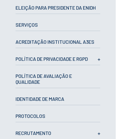
CURSOS
ELEIÇÃO PARA PRESIDENTE DA ENIDH
Mestrados
Licenciaturas
SERVIÇOS
Cursos TeSP
Cursos de Curta
Duração
ACREDITAÇÃO INSTITUCIONAL A3ES
CANDIDATURAS
POLÍTICA DE PRIVACIDADE E RGPD
Mestrados
Licenciaturas
POLÍTICA DE AVALIAÇÃO E
Cursos TeSP
QUALIDADE
Estudantes
Internacionais
Reingresso
IDENTIDADE DE MARCA
Cursos
Preparatórios
PROTOCOLOS
ERASMUS +
Erasmus
RECRUTAMENTO