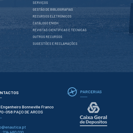
SERVIÇOS
GESTÃO DE BIBLIOGRAFIAS
RECURSOS ELETRÓNICOS
CATÁLOGO ENIDH
REVISTAS CIENTÍFICAS E TÉCNICAS
OUTROS RECURSOS
SUGESTÕES E RECLAMAÇÕES
PARCERIAS
NTACTOS
. Engenheiro Bonneville Franco
70-058 PAÇO DE ARCOS
fo@enautica.pt
l.:214 460 010