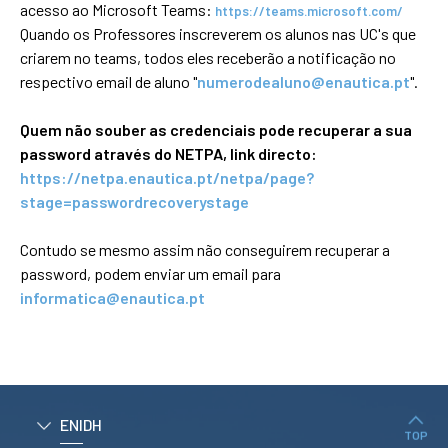
acesso ao Microsoft Teams:
https://teams.microsoft.com/
Quando os Professores inscreverem os alunos nas UC's que
APPLICATIONS
criarem no teams, todos eles receberão a notificação no
respectivo email de aluno "
numerodealuno@enautica.pt
".
Master courses
Undergraduated
Courses
Quem não souber as credenciais pode recuperar a sua
Technical/Professional
password através do NETPA, link directo:
courses
https://netpa.enautica.pt/netpa/page?
International
Studentes
stage=passwordrecoverystage
Re-entry
Contudo se mesmo assim não conseguirem recuperar a
password, podem enviar um email para
ERASMUS +
informatica@enautica.pt
Erasmus
STUDENTS
Academic Information
ENIDH
TOP
IT services