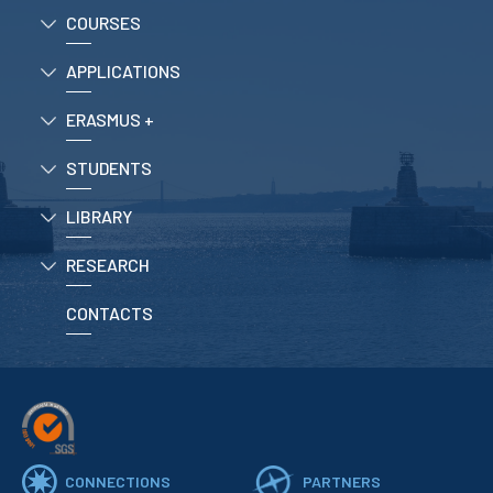
School Sport
COURSES
Student Support Office
APPLICATIONS
Contests
ERASMUS +
Testimonials
STUDENTS
LIBRARY
LIBRARY
Biblioteca Insights
RESEARCH
CONTACTS
ENIDH Catalogue
Scientific and Technical
Journals
CONNECTIONS
PARTNERS