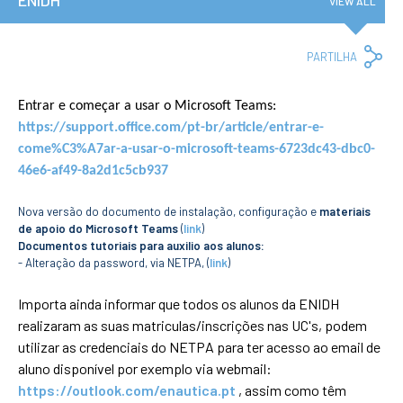
ENIDH
VIEW ALL
Privacy Policy and RGPD
Council for Assessment
and Quality
Co
PARTILHA
Brand Identity
Lin
Protocolos
Entrar e começar a usar o Microsoft Teams:
Recruitment
https://support.office.com/pt-br/article/entrar-e-
Public Procurement
come%C3%A7ar-a-usar-o-microsoft-teams-6723dc43-dbc0-
Reporting Channel
46e6-af49-8a2d1c5cb937
News
Nova versão do documento de instalação, configuração e
materiais
Agenda
de apoio do Microsoft Teams
(
link
)
ENIDH Centenary
Documentos tutoriais para auxilio aos alunos:
Recognition of foreign
- Alteração da password, via NETPA, (
link
)
qualifications
Importa ainda informar que todos os alunos da ENIDH
COURSES
realizaram as suas matriculas/inscrições nas UC's, podem
Master Courses
utilizar as credenciais do NETPA para ter acesso ao email de
Undergraduated
aluno disponível por exemplo via webmail:
Courses
https://outlook.com/enautica.pt
, assim como têm
TeSP Courses