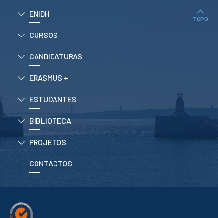
Serviços
Gestão de
ENIDH
bibliografias
TOPO
Recursos
CURSOS
Eletrónicos
Catálogo ENIDH
CANDIDATURAS
Revistas
Científicas e
Técnicas
ERASMUS +
Outros Recursos
Sugestões e
ESTUDANTES
Reclamações
BIBLIOTECA
PROJETOS
Centros da ENIDH
PROJETOS
Investigação e
Desenvolvimento
CONTACTOS
Projetos I&D
Projetos de
Financiamento
Projetos
Pedagógicos