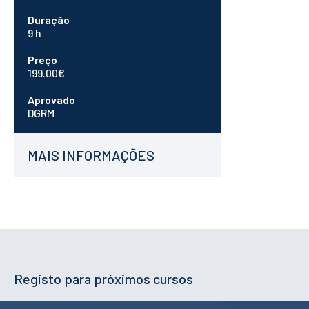
ESTUDANTES
Duração
Informação
9 h
Académica
Ação Social
Preço
199.00€
Informática
Desporto Escolar
Aprovado
Gabinete de
DGRM
Apoio ao
Estudante
Guia do
Estudante
MAIS INFORMAÇÕES
Concursos
Projetos
Testemunhos
BIBLIOTECA
Informação geral
Biblioteca
Registo para próximos cursos
Insights
Utilizadores