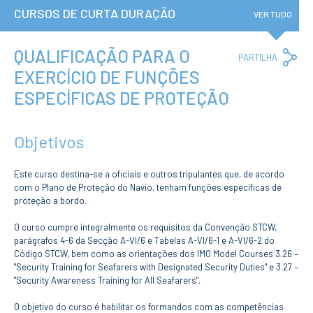
Institucional
CURSOS DE CURTA DURAÇÃO
A3ES
VER TUDO
Política de
Privacidade e
RGPD
QUALIFICAÇÃO PARA O
Co
PARTILHA
Política de
Lin
EXERCÍCIO DE FUNÇÕES
Avaliação e
Qualidade
ESPECÍFICAS DE PROTEÇÃO
Identidade de
Marca
Protocolos
Objetivos
Recrutamento
Contratação
Pública
Este curso destina-se a oficiais e outros tripulantes que, de acordo
Canal de Denúncia
com o Plano de Proteção do Navio, tenham funções específicas de
Campus
proteção a bordo.
Notícias
O curso cumpre integralmente os requisitos da Convenção STCW,
Agenda
parágrafos 4-6 da Secção A-VI/6 e Tabelas A-VI/6-1 e A-VI/6-2 do
Centenário ENIDH
Código STCW, bem como as orientações dos IMO Model Courses 3.26 –
Reconhecimento
"Security Training for Seafarers with Designated Security Duties" e 3.27 –
de Habilitações
"Security Awareness Training for All Seafarers".
Estrangeiras
O objetivo do curso é habilitar os formandos com as competências