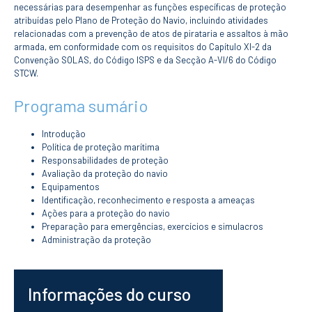
CURSOS
necessárias para desempenhar as funções específicas de proteção
atribuídas pelo Plano de Proteção do Navio, incluindo atividades
Mestrados
relacionadas com a prevenção de atos de pirataria e assaltos à mão
Licenciaturas
armada, em conformidade com os requisitos do Capítulo XI-2 da
Cursos TeSP
Convenção SOLAS, do Código ISPS e da Secção A-VI/6 do Código
STCW.
Cursos de Curta
Duração
Programa sumário
CANDIDATURAS
Introdução
Mestrados
Política de proteção marítima
Licenciaturas
Responsabilidades de proteção
Cursos TeSP
Avaliação da proteção do navio
Estudantes
Equipamentos
Internacionais
Identificação, reconhecimento e resposta a ameaças
Reingresso
Ações para a proteção do navio
Preparação para emergências, exercícios e simulacros
Cursos
Preparatórios
Administração da proteção
ERASMUS +
Informações do curso
Erasmus