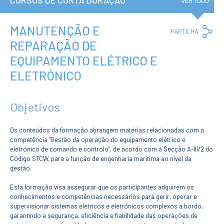
CURSOS DE CURTA DURAÇÃO
Institucional
VER TUDO
A3ES
Política de
Privacidade e
MANUTENÇÃO E
Co
PARTILHA
RGPD
Lin
REPARAÇÃO DE
Política de
Avaliação e
EQUIPAMENTO ELÉTRICO E
Qualidade
Identidade de
ELETRÓNICO
Marca
Protocolos
Recrutamento
Objetivos
Contratação
Pública
Os conteúdos da formação abrangem matérias relacionadas com a
Canal de Denúncia
competência "Gestão da operação do equipamento elétrico e
Campus
eletrónico de comando e controlo", de acordo com a Secção A-III/2 do
Notícias
Código STCW, para a função de engenharia marítima ao nível da
Agenda
gestão.
Centenário ENIDH
Esta formação visa assegurar que os participantes adquirem os
Reconhecimento
conhecimentos e competências necessários para gerir, operar e
de Habilitações
Estrangeiras
supervisionar sistemas elétricos e eletrónicos complexos a bordo,
garantindo a segurança, eficiência e fiabilidade das operações de