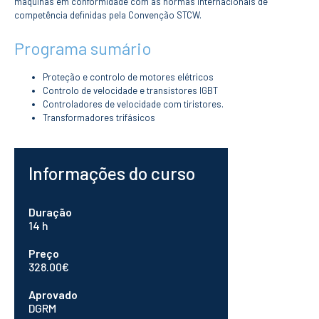
máquinas em conformidade com as normas internacionais de
CURSOS
competência definidas pela Convenção STCW.
Mestrados
Programa sumário
Licenciaturas
Cursos TeSP
Cursos de Curta
Proteção e controlo de motores elétricos
Duração
Controlo de velocidade e transistores IGBT
Controladores de velocidade com tiristores.
CANDIDATURAS
Transformadores trifásicos
Mestrados
Licenciaturas
Informações do curso
Cursos TeSP
Estudantes
Internacionais
Duração
Reingresso
14 h
Cursos
Preparatórios
Preço
328.00€
ERASMUS +
Aprovado
Erasmus
DGRM