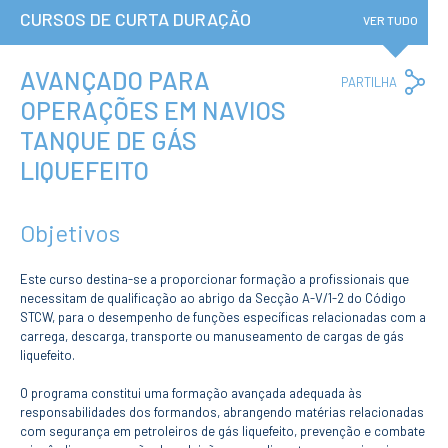
Institucional
CURSOS DE CURTA DURAÇÃO
A3ES
VER TUDO
Política de
Privacidade e
RGPD
AVANÇADO PARA
Co
PARTILHA
Política de
Lin
OPERAÇÕES EM NAVIOS
Avaliação e
Qualidade
TANQUE DE GÁS
Identidade de
Marca
LIQUEFEITO
Protocolos
Recrutamento
Contratação
Objetivos
Pública
Canal de Denúncia
Este curso destina-se a proporcionar formação a profissionais que
Campus
necessitam de qualificação ao abrigo da Secção A-V/1-2 do Código
Notícias
STCW, para o desempenho de funções específicas relacionadas com a
Agenda
carrega, descarga, transporte ou manuseamento de cargas de gás
liquefeito.
Centenário ENIDH
Reconhecimento
O programa constitui uma formação avançada adequada às
de Habilitações
Estrangeiras
responsabilidades dos formandos, abrangendo matérias relacionadas
com segurança em petroleiros de gás liquefeito, prevenção e combate