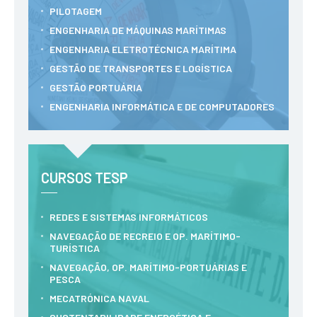
Serviços
PILOTAGEM
Gestão de
bibliografias
ENGENHARIA DE MÁQUINAS MARÍTIMAS
Recursos
ENGENHARIA ELETROTÉCNICA MARÍTIMA
Eletrónicos
GESTÃO DE TRANSPORTES E LOGÍSTICA
Catálogo ENIDH
Revistas
GESTÃO PORTUÁRIA
Científicas e
Técnicas
ENGENHARIA INFORMÁTICA E DE COMPUTADORES
Outros Recursos
Sugestões e
Reclamações
CURSOS TESP
PROJETOS
Centros da ENIDH
Investigação e
REDES E SISTEMAS INFORMÁTICOS
Desenvolvimento
NAVEGAÇÃO DE RECREIO E OP. MARÍTIMO-
Projetos I&D
TURÍSTICA
Projetos de
NAVEGAÇÃO, OP. MARÍTIMO-PORTUÁRIAS E
Financiamento
PESCA
Projetos
Pedagógicos
MECATRÓNICA NAVAL