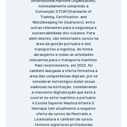
(International Maritime Organization),
CURSOS
nomeadamente cumprindo a
Mestrados
Convenção STCW (Standards of
Training, Certification, and
Licenciaturas
Watchkeeping for Seafarers), entre
Cursos TeSP
outras relevantes para a segurança e
Cursos de Curta
sustentabilidade dos oceanos. Para
Duração
além destes, são ministrados cursos na
área da gestão portuária e dos
CANDIDATURAS
transportes e logística, de forma
abrangente a todas as atividades
Mestrados
relevantes para o transporte marítimo.
Licenciaturas
Mais recentemente, em 2022, foi
Cursos TeSP
também alargada a oferta formativa à
Estudantes
área das competências digitais, por se
Internacionais
considerar estratégico incluir essas
valências na instituição, considerando
Reingresso
a crescente digitalização que está a
Cursos
Preparatórios
ocorrer no setor marítimo e portuário.
A Escola Superior Náutica Infante D.
Henrique tem atualmente a seguinte
ERASMUS +
oferta de cursos de Mestrado e
Erasmus
Licenciatura e também de cursos
técnicos superiores profissionais