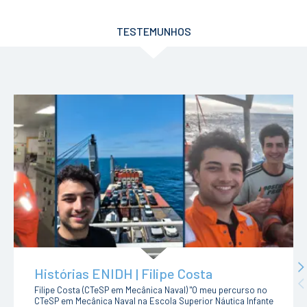
TESTEMUNHOS
N
Histórias ENIDH | Filipe Costa
Pr
Filipe Costa (CTeSP em Mecânica Naval) "O meu percurso no
CTeSP em Mecânica Naval na Escola Superior Náutica Infante